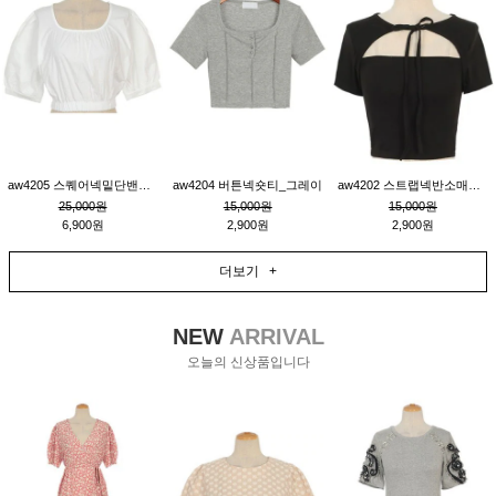
aw4205 스퀘어넥밑단밴딩숏블라우스_크림
aw4204 버튼넥숏티_그레이
aw4202 스트랩넥반소매숏티_블랙
25,000원
15,000원
15,000원
6,900원
2,900원
2,900원
더보기 +
NEW
ARRIVAL
오늘의 신상품입니다