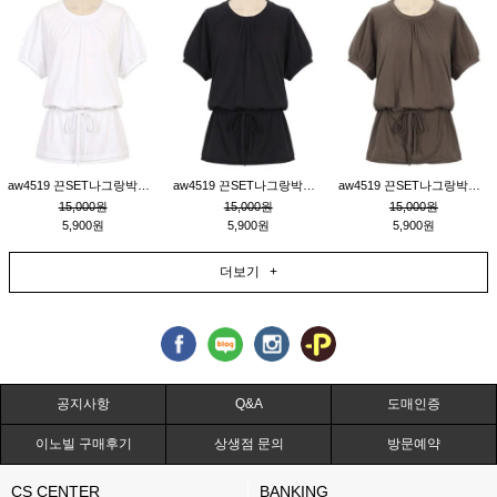
aw4519 끈SET나그랑박시티_크림
aw4519 끈SET나그랑박시티_블랙
aw4519 끈SET나그랑박시티_브라운
15,000원
15,000원
15,000원
5,900원
5,900원
5,900원
더보기 +
공지사항
Q&A
도매인증
이노빌 구매후기
상생점 문의
방문예약
CS CENTER
BANKING