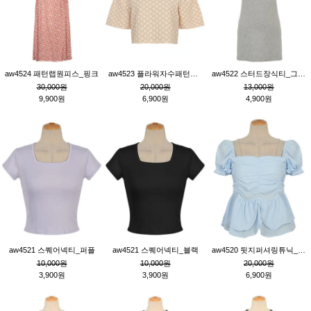
aw4524 패턴랩원피스_핑크
aw4523 플라워자수패턴튜닉_베이지
aw4522 스터드장식티_그레이
30,000원
20,000원
13,000원
9,900원
6,900원
4,900원
aw4521 스퀘어넥티_퍼플
aw4521 스퀘어넥티_블랙
aw4520 뒷지퍼셔링튜닉_블루
10,000원
10,000원
20,000원
3,900원
3,900원
6,900원