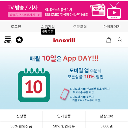
로그인
회원가입
주문조회
마이페이지
6종 쿠폰
신상품
인기상품
낱장코너
30% 할인상품
50% 할인상품
5,000원