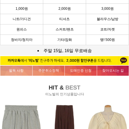
1,000원
2,000원
3,000원
니트/가디건
티셔츠
블라우스/남방
원피스
스커트/팬츠
코트/자켓
청바지/청치마
기타/잡화
땡! 500원
주말 15일, 16일 무료배송
필독 사항
주문취소정책
도매인증 신청
찾아오시는 길
HIT &
BEST
이노빌의 인기상품입니다