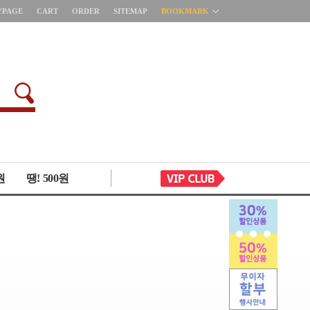
YPAGE
CART
ORDER
SITEMAP
BOOKMARK
원
땡! 500원