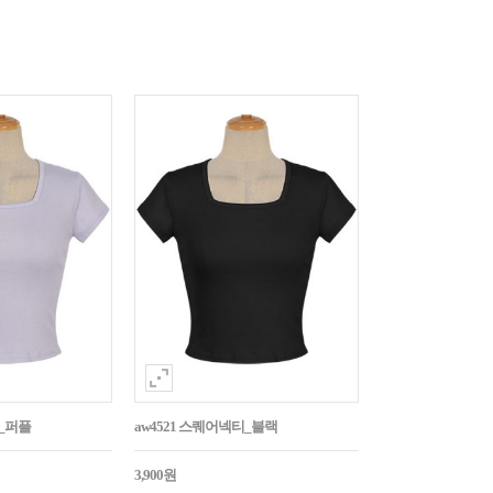
티_퍼플
aw4521 스퀘어넥티_블랙
3,900원