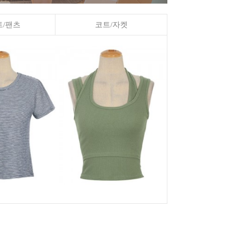
/팬츠
코트/자켓