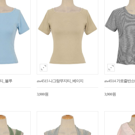
지티_블루
aw4515 나그랑무지티_베이지
aw4514 가로줄반
3,900원
3,900원