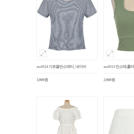
aw4514 가로줄반소매티_네이비
aw4513 민소매,
3,900원
2,900원