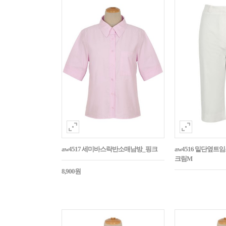
aw4517 세미바스락반소매남방_핑크
aw4516 밑단옆트
크림M
8,900원