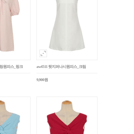
스트링원피스_핑크
aw4511 뒷지퍼나시원피스_크림
9,900원