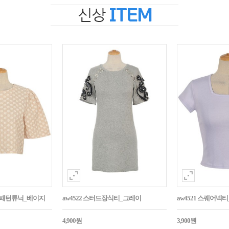
자수패턴튜닉_베이지
aw4522 스터드장식티_그레이
aw4521 스퀘어넥
4,900원
3,900원