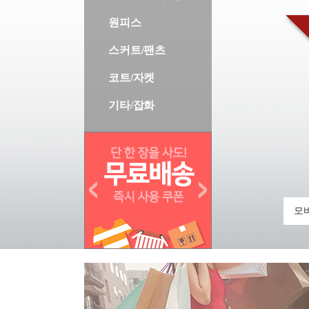
원피스
스커트/팬츠
코트/자켓
기타/잡화
모바