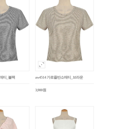
소매티_블랙
aw4514 가로줄반소매티_브라운
3,900원