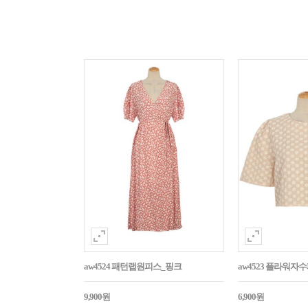
aw4524 패턴랩원피스_핑크
aw4523 플라워
9,900원
6,900원