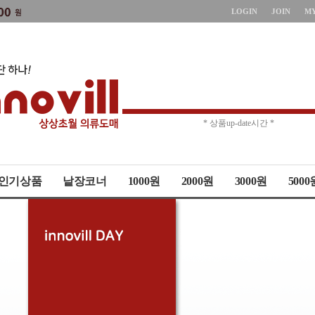
LOGIN
JOIN
M
* 주문취소 제한 *
* 상품up-date시간 *
인기상품
낱장코너
1000원
2000원
3000원
5000