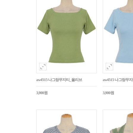
aw4515 나그랑무지티_올리브
aw4515 나그랑무
3,900원
3,900원