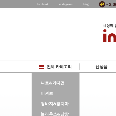
facebook
instagram
blog
전체 카테고리
신상품
-->
니트&가디건
티셔츠
청바지&청치마
블라우스&남방