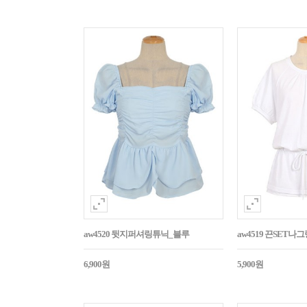
aw4520 뒷지퍼셔링튜닉_블루
aw4519 끈SET
6,900원
5,900원