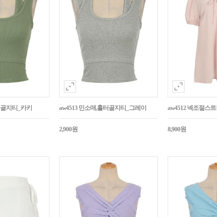
홀터골지티_카키
aw4513 민소매,홀터골지티_그레이
aw4512 넥조절
2,900원
8,900원