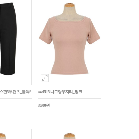
임스판5부팬츠_블랙S
aw4515 나그랑무지티_핑크
3,900원