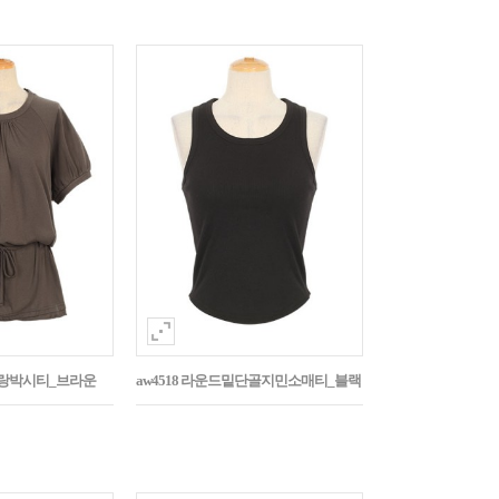
나그랑박시티_브라운
aw4518 라운드밑단골지민소매티_블랙