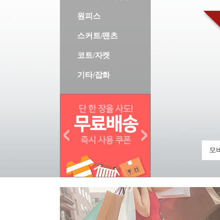
원피스
스커트/팬츠
코트/자켓
기타/잡화
모바