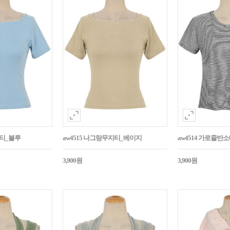
지티_블루
aw4515 나그랑무지티_베이지
aw4514 가로줄반
3,900원
3,900원