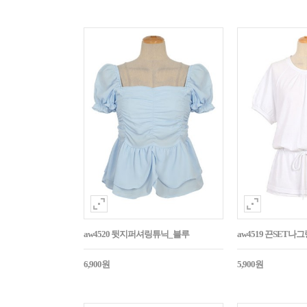
aw4520 뒷지퍼셔링튜닉_블루
aw4519 끈SET
6,900원
5,900원