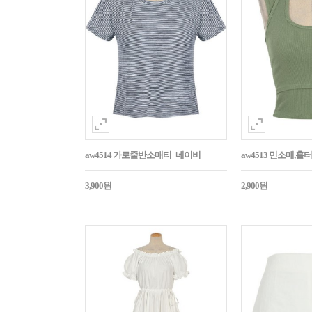
aw4514 가로줄반소매티_네이비
aw4513 민소매,
3,900원
2,900원