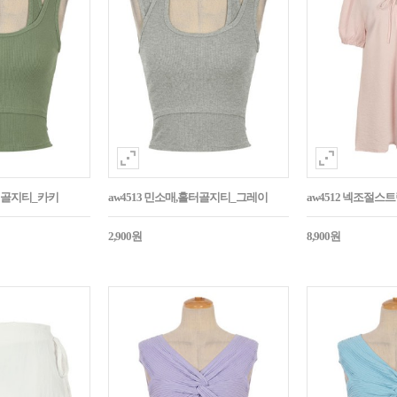
홀터골지티_카키
aw4513 민소매,홀터골지티_그레이
aw4512 넥조절
2,900원
8,900원