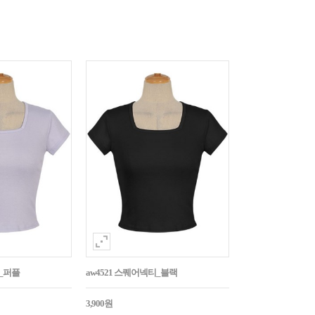
티_퍼플
aw4521 스퀘어넥티_블랙
3,900원