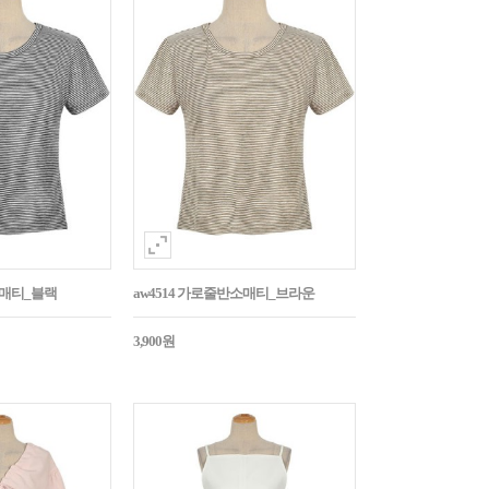
소매티_블랙
aw4514 가로줄반소매티_브라운
3,900원