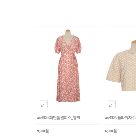
aw4524 패턴랩원피스_핑크
aw4523 플라워
9,900원
6,900원