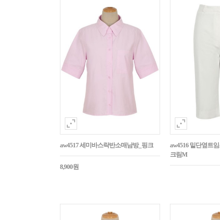
aw4517 세미바스락반소매남방_핑크
aw4516 밑단옆트
크림M
8,900원