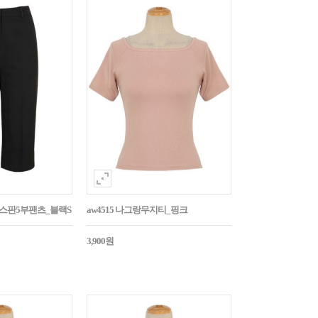
임스판5부팬츠_블랙S
aw4515 나그랑무지티_핑크
3,900원