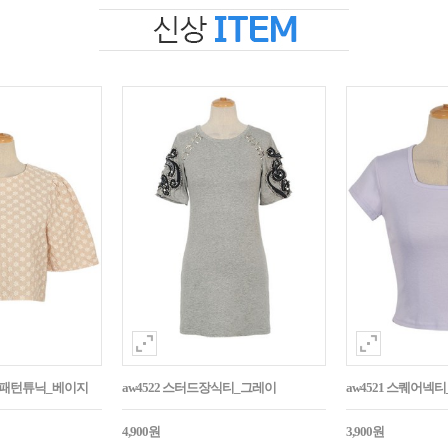
자수패턴튜닉_베이지
aw4522 스터드장식티_그레이
aw4521 스퀘어넥
4,900원
3,900원