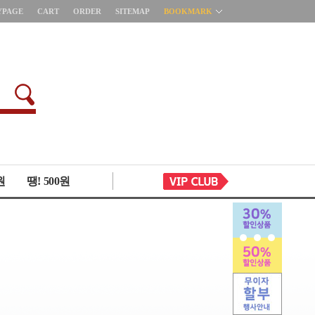
YPAGE
CART
ORDER
SITEMAP
BOOKMARK
원
땡! 500원