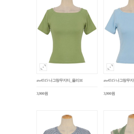
aw4515 나그랑무지티_올리브
aw4515 나그랑무
3,900원
3,900원