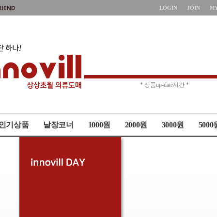
LOGIN
JOIN
M
* 주문취소 제한 *
* 상품up-date시간 *
인기상품
낱장코너
1000원
2000원
3000원
5000