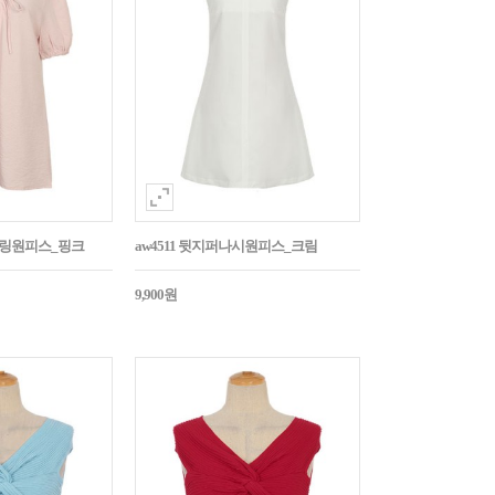
스트링원피스_핑크
aw4511 뒷지퍼나시원피스_크림
9,900원