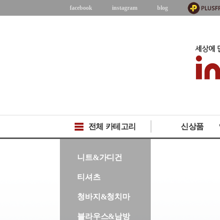
facebook
instagram
blog
전체 카테고리
신상품
-->
니트&가디건
티셔츠
청바지&청치마
블라우스&남방