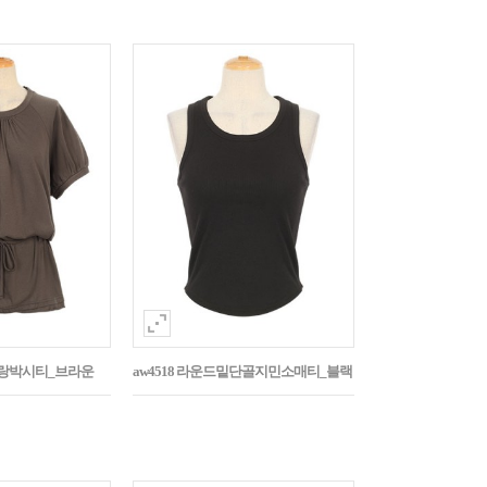
나그랑박시티_브라운
aw4518 라운드밑단골지민소매티_블랙