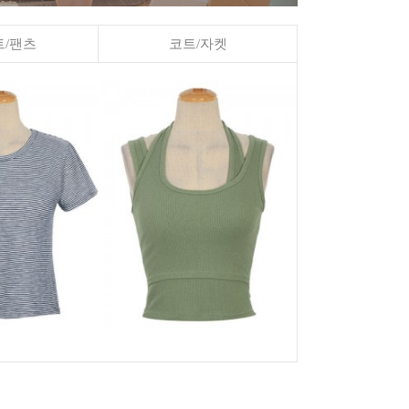
/팬츠
코트/자켓