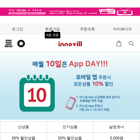
로그인
회원가입
주문조회
마이페이지
6종 쿠폰
신상품
인기상품
낱장코너
30% 할인상품
50% 할인상품
5,000원