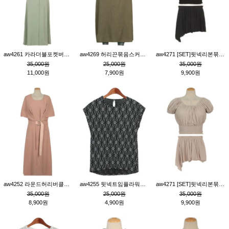
aw4261 카라더블포켓버튼원피스_카키
aw4269 허리끈묶음스커트_카키
aw4271 [SET]뒷넥리본묶음부분밴딩숏블라우스&허리밴딩스커트팬츠_블랙
35,000원
25,000원
35,000원
11,000원
7,900원
9,900원
aw4252 라운드허리버클원피스_핑크
aw4255 뒷넥트임플라워패턴티_블랙
aw4271 [SET]뒷넥리본묶음부분밴딩숏블라우스&허리밴딩스커트팬츠_베이지
35,000원
25,000원
35,000원
8,900원
4,900원
9,900원