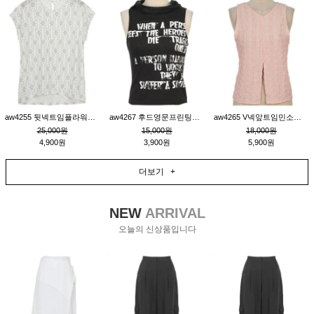
aw4255 뒷넥트임플라워패턴티_크림
aw4267 후드영문프린팅민소매티_블랙
aw4265 V넥앞트임민소매티블라우스_핑크
25,000원
15,000원
18,000원
4,900원
3,900원
5,900원
더보기 +
NEW
ARRIVAL
오늘의 신상품입니다