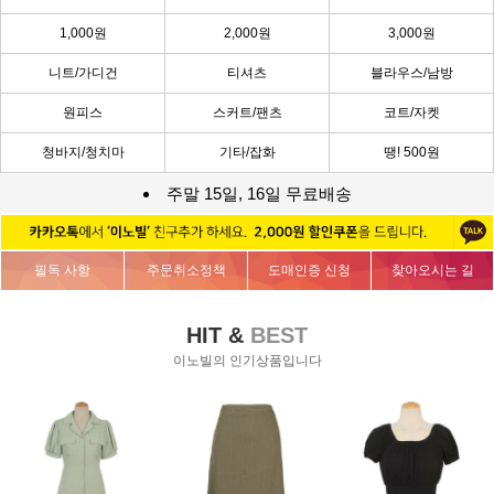
1,000원
2,000원
3,000원
니트/가디건
티셔츠
블라우스/남방
원피스
스커트/팬츠
코트/자켓
청바지/청치마
기타/잡화
땡! 500원
주말 15일, 16일 무료배송
필독 사항
주문취소정책
도매인증 신청
찾아오시는 길
HIT &
BEST
이노빌의 인기상품입니다