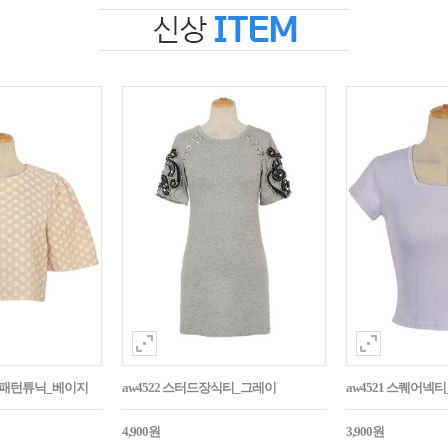
자수패턴튜닉_베이지
aw4522 스터드장식티_그레이
aw4521 스퀘어넥
4,900원
3,900원