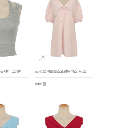
홀터골지티_그레이
aw4512 넥조절스트링원피스_핑크
8,900원