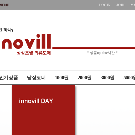
LOGIN
JOIN
M
* 주문취소 제한 *
* 상품up-date시간 *
인기상품
낱장코너
1000원
2000원
3000원
5000