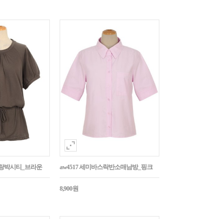
나그랑박시티_브라운
aw4517 세미바스락반소매남방_핑크
8,900원