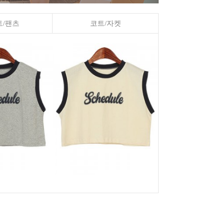
/팬츠
코트/자켓