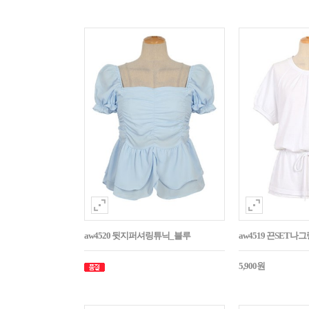
aw4520 뒷지퍼셔링튜닉_블루
aw4519 끈SET
5,900원