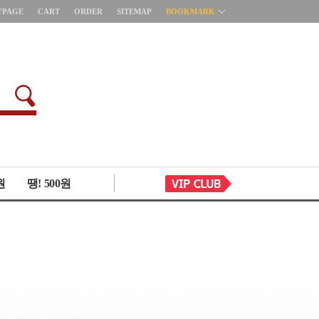
YPAGE
CART
ORDER
SITEMAP
BOOKMARK
원
땡! 500원