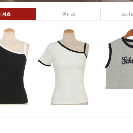
티셔츠
원피스
스커트