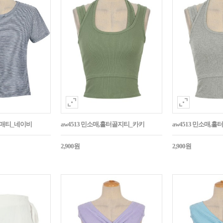
소매티_네이비
aw4513 민소매,홀터골지티_카키
aw4513 민소매,
2,900원
2,900원