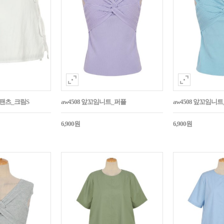
듭팬츠_크림S
aw4508 앞꼬임니트_퍼플
aw4508 앞꼬임니
6,900원
6,900원