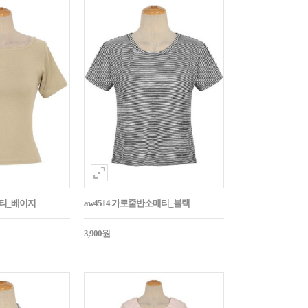
지티_베이지
aw4514 가로줄반소매티_블랙
3,900원