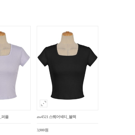
티_퍼플
aw4521 스퀘어넥티_블랙
3,900원