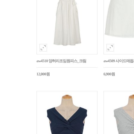
aw4510 양허리조임원피스_크림
aw4509 사이드매
12,000원
6,900원