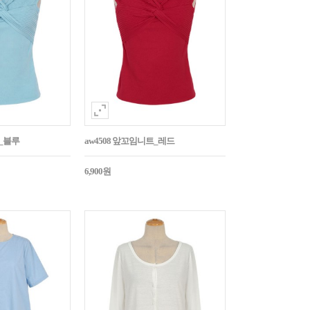
트_블루
aw4508 앞꼬임니트_레드
6,900원