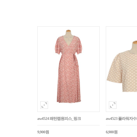
aw4524 패턴랩원피스_핑크
aw4523 플라워
9,900원
6,900원