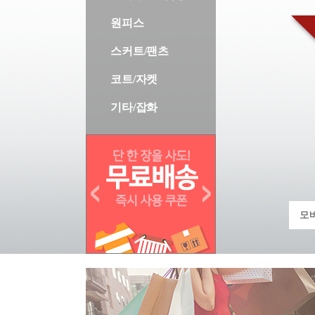
원피스
스커트/팬츠
코트/자켓
기타/잡화
모바