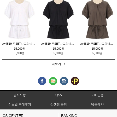
aw4519 끈SET나그랑박시티_크림
aw4519 끈SET나그랑박시티_블랙
aw4519 끈SET나그랑박시티_브라운
15,000원
15,000원
15,000원
5,900원
5,900원
5,900원
더보기 +
공지사항
Q&A
도매인증
이노빌 구매후기
상생점 문의
방문예약
CS CENTER
BANKING