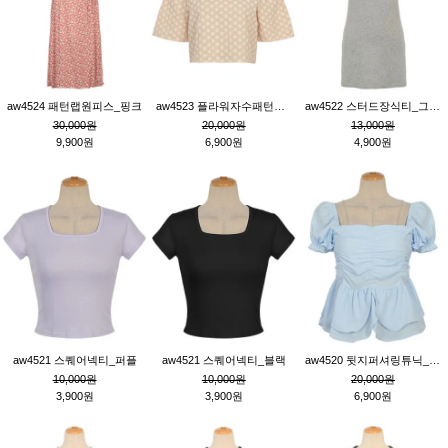
aw4524 패턴랩원피스_핑크
aw4523 플라워자수패턴튜닉_베이지
aw4522 스터드장식티_그레이
30,000원
20,000원
13,000원
9,900원
6,900원
4,900원
aw4521 스퀘어넥티_퍼플
aw4521 스퀘어넥티_블랙
aw4520 뒷지퍼셔링튜닉_블루
10,000원
10,000원
20,000원
3,900원
3,900원
6,900원