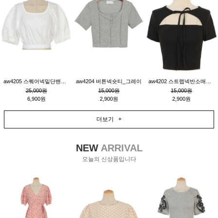
aw4205 스퀘어넥밑단밴딩숏블라우스_크림
aw4204 버튼넥숏티_그레이
aw4202 스트랩넥반소매숏티_블랙
25,000원
15,000원
15,000원
6,900원
2,900원
2,900원
더보기 +
NEW
ARRIVAL
오늘의 신상품입니다