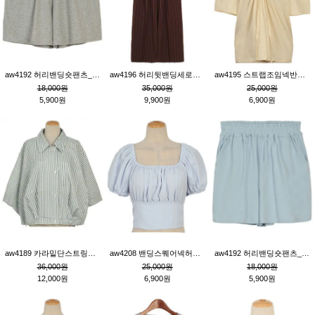
aw4192 허리밴딩숏팬츠_그레이
aw4196 허리뒷밴딩세로줄핀턱와이드팬츠_브라운
aw4195 스트랩조임넥반소매블라우스_연베이지
18,000원
35,000원
25,000원
5,900원
9,900원
6,900원
aw4189 카라밑단스트링세로줄오버핏블라우스_크림
aw4208 밴딩스퀘어넥허리뒷트임블라우스_블루
aw4192 허리밴딩숏팬츠_블루
36,000원
25,000원
18,000원
12,000원
6,900원
5,900원