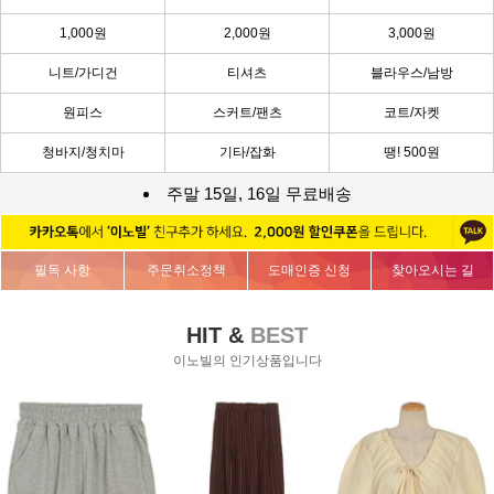
1,000원
2,000원
3,000원
니트/가디건
티셔츠
블라우스/남방
원피스
스커트/팬츠
코트/자켓
청바지/청치마
기타/잡화
땡! 500원
주말 15일, 16일 무료배송
필독 사항
주문취소정책
도매인증 신청
찾아오시는 길
HIT &
BEST
이노빌의 인기상품입니다