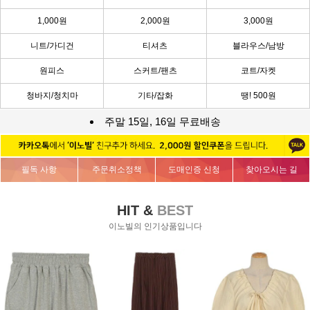
1,000원
2,000원
3,000원
니트/가디건
티셔츠
블라우스/남방
원피스
스커트/팬츠
코트/자켓
청바지/청치마
기타/잡화
땡! 500원
주말 15일, 16일 무료배송
필독 사항
주문취소정책
도매인증 신청
찾아오시는 길
HIT &
BEST
이노빌의 인기상품입니다