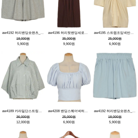
aw4192 허리밴딩숏팬츠_그레이
aw4196 허리뒷밴딩세로줄핀턱와이드팬츠_브라운
aw4195 스트랩조임넥반소매블라우스_연베이지
18,000원
35,000원
25,000원
5,900원
9,900원
6,900원
aw4189 카라밑단스트링세로줄오버핏블라우스_크림
aw4208 밴딩스퀘어넥허리뒷트임블라우스_블루
aw4192 허리밴딩숏팬츠_블루
36,000원
25,000원
18,000원
12,000원
6,900원
5,900원