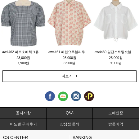
aw4462 퍼프소매체크튜닉_네이비
aw4461 패턴요루블라우스_연베이지
aw4460 밑단스트링숏블라우스_크림
23,000원
25,000원
25,000원
7,900원
8,900원
9,900원
더보기 +
공지사항
Q&A
도매인증
이노빌 구매후기
상생점 문의
방문예약
CS CENTER
BANKING