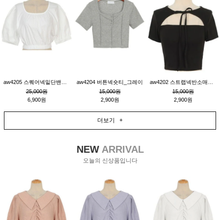
aw4205 스퀘어넥밑단밴딩숏블라우스_크림
aw4204 버튼넥숏티_그레이
aw4202 스트랩넥반소매숏티_블랙
25,000원
15,000원
15,000원
6,900원
2,900원
2,900원
더보기 +
NEW
ARRIVAL
오늘의 신상품입니다