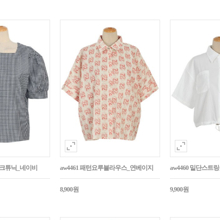
매체크튜닉_네이비
aw4461 패턴요루블라우스_연베이지
aw4460 밑단스
8,900원
9,900원