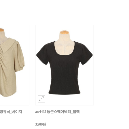
튼셔링튜닉_베이지
aw4465 둥근스퀘어넥티_블랙
3,900원