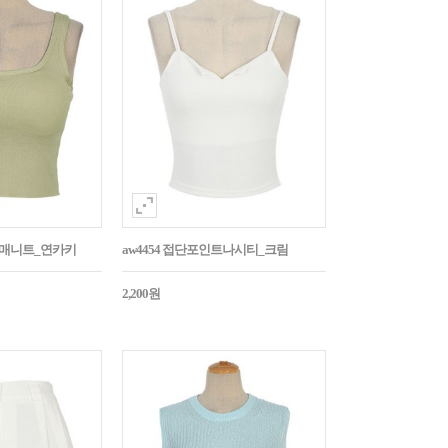
민소매니트_연카키
aw4454 접단포인트나시티_크림
2,200원