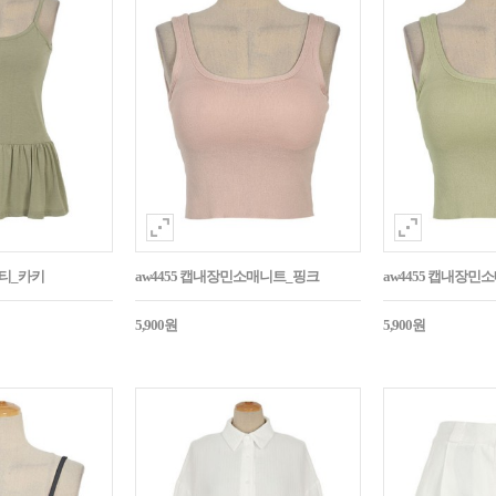
시티_카키
aw4455 캡내장민소매니트_핑크
aw4455 캡내장
5,900원
5,900원