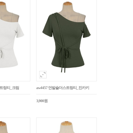
스트링티_크림
aw4457 언발숄더스트링티_진카키
3,900원