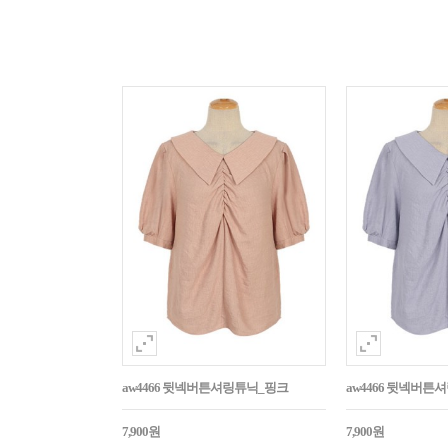
aw4466 뒷넥버튼셔링튜닉_핑크
aw4466 뒷넥버튼
7,900원
7,900원