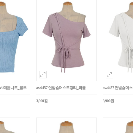
Back매듭니트_블루
aw4457 언발숄더스트링티_퍼플
aw4457 언발숄더
3,900원
3,900원