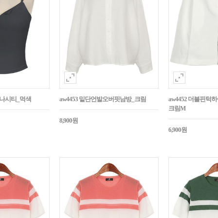
트나시티_먹색
aw4453 밑단언발오버핏남방_크림
aw4452 더블핀
크림M
8,900원
6,900원