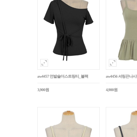
aw4457 언발숄더스트링티_블랙
aw4456 셔링끈나
3,900원
4,900원