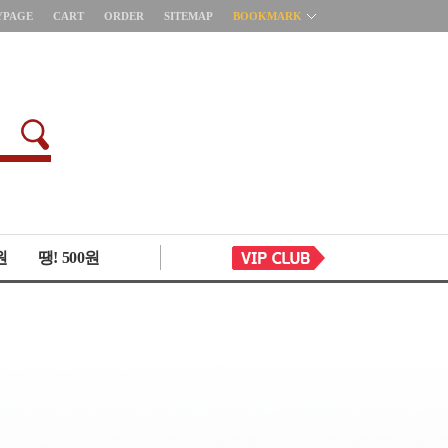
YPAGE
CART
ORDER
SITEMAP
BOOKMARK
원
땡! 500원