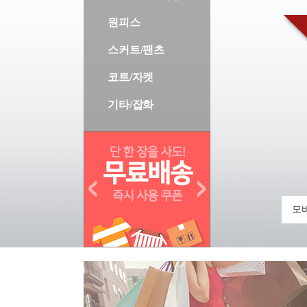
원피스
스커트/팬츠
코트/자켓
기타/잡화
모바