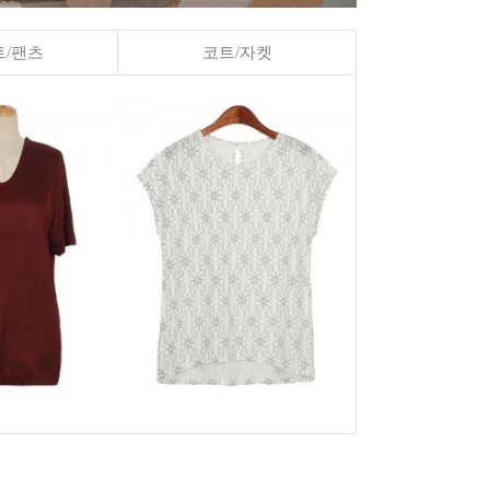
/팬츠
코트/자켓