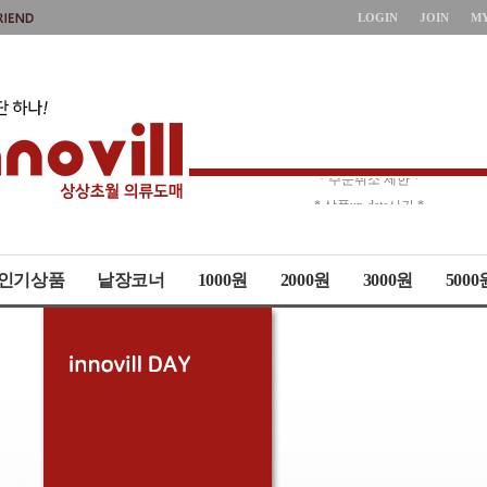
LOGIN
JOIN
M
* 주문취소 제한 *
* 상품up-date시간 *
인기상품
낱장코너
1000원
2000원
3000원
5000