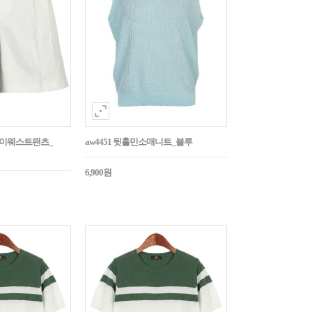
턱하이웨스트팬츠_
aw4451 뒷홀민소매니트_블루
6,900원