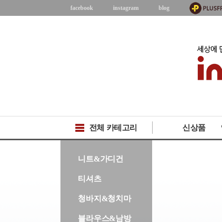
facebook
instagram
blog
전체 카테고리
신상품
-->
니트&가디건
티셔츠
청바지&청치마
블라우스&남방