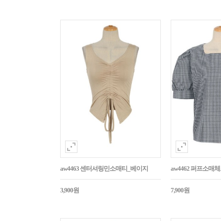
aw4463 센터셔링민소매티_베이지
aw4462 퍼프소
3,900원
7,900원