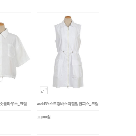
트링숏블라우스_크림
aw4459 스트링바스락집업원피스_크림
11,000원