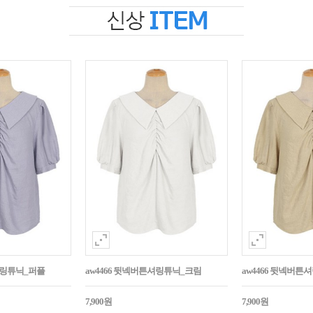
셔링튜닉_퍼플
aw4466 뒷넥버튼셔링튜닉_크림
aw4466 뒷넥버
7,900원
7,900원