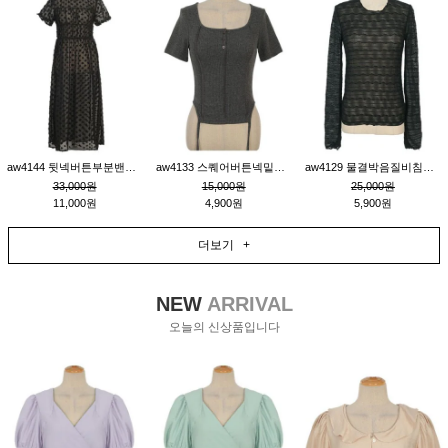
aw4144 뒷넥버튼부분밴딩레이어드비침원피스_블랙
aw4133 스퀘어버튼넥밑단줄잔골지환편티_챠콜
aw4129 물결박음질비침스판티_블랙
33,000원
15,000원
25,000원
11,000원
4,900원
5,900원
더보기 +
NEW
ARRIVAL
오늘의 신상품입니다