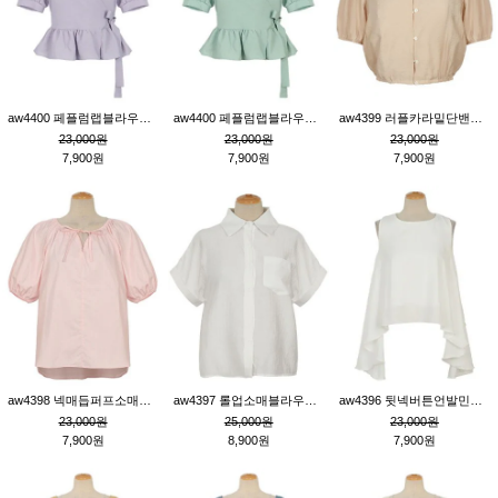
aw4400 페플럼랩블라우스_퍼플
aw4400 페플럼랩블라우스_민트
aw4399 러플카라밑단밴딩블라우스_연살구
23,000원
23,000원
23,000원
7,900원
7,900원
7,900원
aw4398 넥매듭퍼프소매튜닉_핑크
aw4397 롤업소매블라우스_크림
aw4396 뒷넥버튼언발민소매튜닉_크림
23,000원
25,000원
23,000원
7,900원
8,900원
7,900원