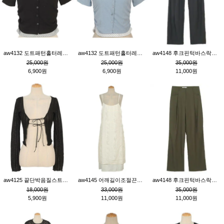
aw4132 도트패턴홀터레이어드St잔골지티_블랙
aw4132 도트패턴홀터레이어드St잔골지티_블루
aw4148 후크핀턱바스락팬츠_챠콜S
25,000원
25,000원
35,000원
6,900원
6,900원
11,000원
aw4125 끝단박음질스트랩오픈환편니트가디건_블랙
aw4145 어깨길이조절끈나시레이스러플원피스_아이보리
aw4148 후크핀턱바스락팬츠_카키M
18,000원
33,000원
35,000원
5,900원
11,000원
11,000원