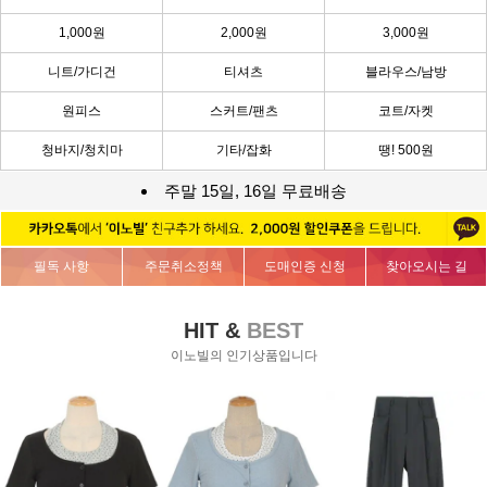
1,000원
2,000원
3,000원
니트/가디건
티셔츠
블라우스/남방
원피스
스커트/팬츠
코트/자켓
청바지/청치마
기타/잡화
땡! 500원
주말 15일, 16일 무료배송
필독 사항
주문취소정책
도매인증 신청
찾아오시는 길
HIT &
BEST
이노빌의 인기상품입니다