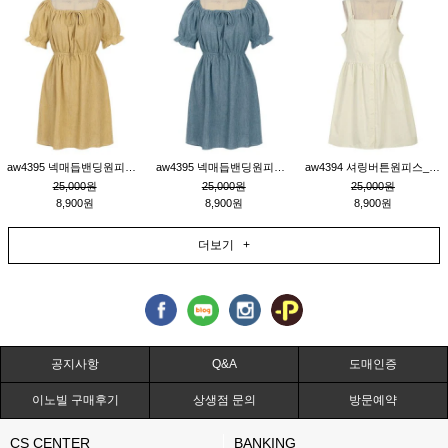
aw4395 넥매듭밴딩원피스_연겨자
aw4395 넥매듭밴딩원피스_블루
aw4394 셔링버튼원피스_연베이지
25,000원
25,000원
25,000원
8,900원
8,900원
8,900원
더보기 +
공지사항
Q&A
도매인증
이노빌 구매후기
상생점 문의
방문예약
CS CENTER
BANKING