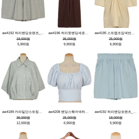
aw4192 허리밴딩숏팬츠_그레이
aw4196 허리뒷밴딩세로줄핀턱와이드팬츠_브라운
aw4195 스트랩조임넥반소매블라우스_연베이지
18,000원
35,000원
25,000원
5,900원
9,900원
6,900원
aw4189 카라밑단스트링세로줄오버핏블라우스_크림
aw4208 밴딩스퀘어넥허리뒷트임블라우스_블루
aw4192 허리밴딩숏팬츠_블루
36,000원
25,000원
18,000원
12,000원
6,900원
5,900원