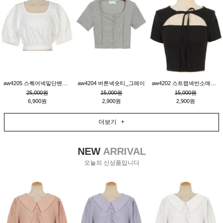
aw4205 스퀘어넥밑단밴딩숏블라우스_크림
aw4204 버튼넥숏티_그레이
aw4202 스트랩넥반소매숏티_블랙
25,000원
15,000원
15,000원
6,900원
2,900원
2,900원
더보기 +
NEW
ARRIVAL
오늘의 신상품입니다