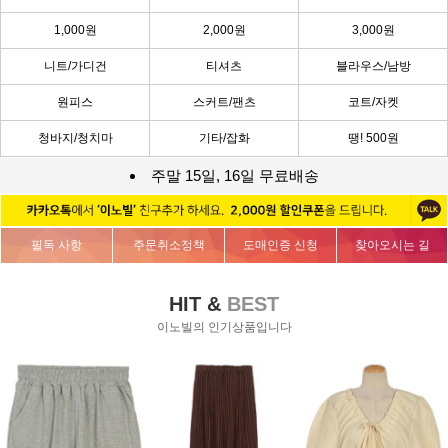
1,000원
2,000원
3,000원
니트/가디건
티셔츠
블라우스/남방
원피스
스커트/팬츠
코트/자켓
청바지/청치마
기타/잡화
땡! 500원
주말 15일, 16일 무료배송
필독 사항
주문취소정책
도매인증 신청
찾아오시는 길
HIT &
BEST
이노빌의 인기상품입니다