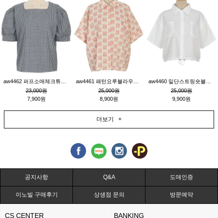
aw4462 퍼프소매체크튜닉_네이비
aw4461 패턴요루블라우스_연베이지
aw4460 밑단스트링숏블라우스_크림
23,000원
25,000원
25,000원
7,900원
8,900원
9,900원
더보기 +
공지사항
Q&A
도매인증
이노빌 구매후기
상생점 문의
방문예약
CS CENTER
BANKING