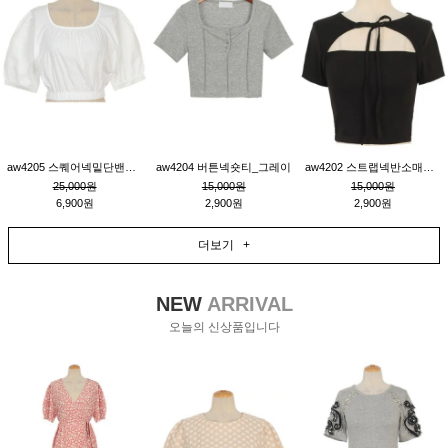
aw4205 스퀘어넥밑단밴딩숏블라우스_크림
aw4204 버튼넥숏티_그레이
aw4202 스트랩넥반소매숏티_블랙
25,000원
15,000원
15,000원
6,900원
2,900원
2,900원
더보기 +
NEW
ARRIVAL
오늘의 신상품입니다