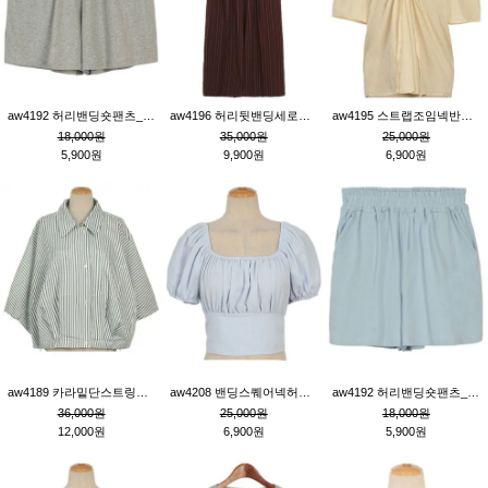
aw4192 허리밴딩숏팬츠_그레이
aw4196 허리뒷밴딩세로줄핀턱와이드팬츠_브라운
aw4195 스트랩조임넥반소매블라우스_연베이지
18,000원
35,000원
25,000원
5,900원
9,900원
6,900원
aw4189 카라밑단스트링세로줄오버핏블라우스_크림
aw4208 밴딩스퀘어넥허리뒷트임블라우스_블루
aw4192 허리밴딩숏팬츠_블루
36,000원
25,000원
18,000원
12,000원
6,900원
5,900원