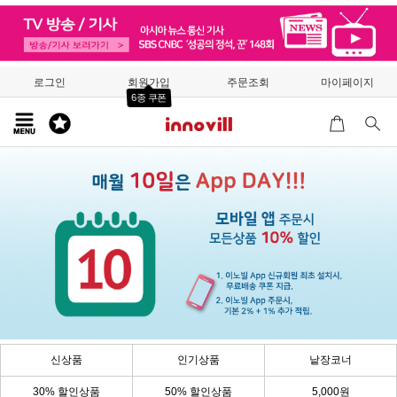
로그인
회원가입
주문조회
마이페이지
6종 쿠폰
신상품
인기상품
낱장코너
30% 할인상품
50% 할인상품
5,000원