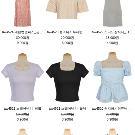
aw4524 패턴랩원피스_핑크
aw4523 플라워자수패턴튜닉_베이지
aw4522 스터드장식티_그레이
30,000원
20,000원
13,000원
9,900원
6,900원
4,900원
aw4521 스퀘어넥티_퍼플
aw4521 스퀘어넥티_블랙
aw4520 뒷지퍼셔링튜닉_블루
10,000원
10,000원
20,000원
3,900원
3,900원
6,900원