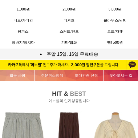
1,000원
2,000원
3,000원
니트/가디건
티셔츠
블라우스/남방
원피스
스커트/팬츠
코트/자켓
청바지/청치마
기타/잡화
땡! 500원
주말 15일, 16일 무료배송
필독 사항
주문취소정책
도매인증 신청
찾아오시는 길
HIT &
BEST
이노빌의 인기상품입니다