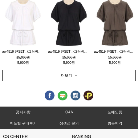
aw4519 끈SET나그랑박시티_크림
aw4519 끈SET나그랑박시티_블랙
aw4519 끈SET나그랑박시티_브라운
15,000원
15,000원
15,000원
5,900원
5,900원
5,900원
더보기 +
공지사항
Q&A
도매인증
이노빌 구매후기
상생점 문의
방문예약
CS CENTER
BANKING