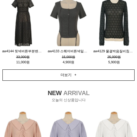
aw4144 뒷넥버튼부분밴딩레이어드비침원피스_블랙
aw4133 스퀘어버튼넥밑단줄잔골지환편티_챠콜
aw4129 물결박음질비침스판티_블랙
33,000원
15,000원
25,000원
11,000원
4,900원
5,900원
더보기 +
NEW
ARRIVAL
오늘의 신상품입니다