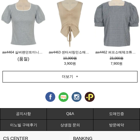
aw4464 실버팬던트미니레이스티_그레이
aw4463 센터셔링민소매티_베이지
aw4462 퍼프소매체크튜닉_네이비
(품절)
10,000원
23,000원
3,900원
7,900원
더보기 +
공지사항
Q&A
도매인증
이노빌 구매후기
상생점 문의
방문예약
CS CENTER
BANKING