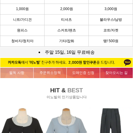
1,000원
2,000원
3,000원
니트/가디건
티셔츠
블라우스/남방
원피스
스커트/팬츠
코트/자켓
청바지/청치마
기타/잡화
땡! 500원
주말 15일, 16일 무료배송
필독 사항
주문취소정책
도매인증 신청
찾아오시는 길
HIT &
BEST
이노빌의 인기상품입니다