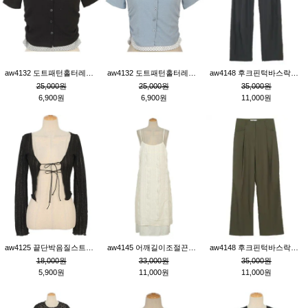
aw4132 도트패턴홀터레이어드St잔골지티_블랙
aw4132 도트패턴홀터레이어드St잔골지티_블루
aw4148 후크핀턱바스락팬츠_챠콜S
25,000원
25,000원
35,000원
6,900원
6,900원
11,000원
aw4125 끝단박음질스트랩오픈환편니트가디건_블랙
aw4145 어깨길이조절끈나시레이스러플원피스_아이보리
aw4148 후크핀턱바스락팬츠_카키M
18,000원
33,000원
35,000원
5,900원
11,000원
11,000원