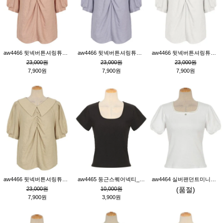
aw4466 뒷넥버튼셔링튜닉_핑크
aw4466 뒷넥버튼셔링튜닉_퍼플
aw4466 뒷넥버튼셔링튜닉_크림
23,000원
23,000원
23,000원
7,900원
7,900원
7,900원
aw4466 뒷넥버튼셔링튜닉_베이지
aw4465 둥근스퀘어넥티_블랙
aw4464 실버팬던트미니레이스티_크림
23,000원
10,000원
(품절)
7,900원
3,900원