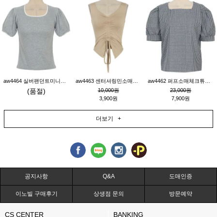
aw4464 실버팬던트미니레이스티_그레이
aw4463 센터셔링민소매티_베이지
aw4462 퍼프소매체크튜닉_네이비
(품절)
10,000원
23,000원
3,900원
7,900원
더보기 +
공지사항
Q&A
도매인증
이노빌 구매후기
상생점 문의
방문예약
CS CENTER
BANKING