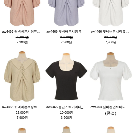
aw4466 뒷넥버튼셔링튜닉_핑크
aw4466 뒷넥버튼셔링튜닉_퍼플
aw4466 뒷넥버튼셔링튜닉_크림
23,000원
23,000원
23,000원
7,900원
7,900원
7,900원
aw4466 뒷넥버튼셔링튜닉_베이지
aw4465 둥근스퀘어넥티_블랙
aw4464 실버팬던트미니레이스티_크림
23,000원
10,000원
(품절)
7,900원
3,900원