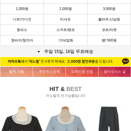
1,000원
2,000원
3,000원
니트/가디건
티셔츠
블라우스/남방
원피스
스커트/팬츠
코트/자켓
청바지/청치마
기타/잡화
땡! 500원
주말 15일, 16일 무료배송
필독 사항
주문취소정책
도매인증 신청
찾아오시는 길
HIT &
BEST
이노빌의 인기상품입니다