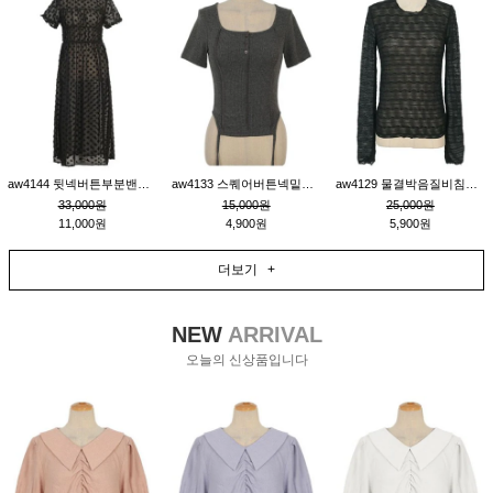
aw4144 뒷넥버튼부분밴딩레이어드비침원피스_블랙
aw4133 스퀘어버튼넥밑단줄잔골지환편티_챠콜
aw4129 물결박음질비침스판티_블랙
33,000원
15,000원
25,000원
11,000원
4,900원
5,900원
더보기 +
NEW
ARRIVAL
오늘의 신상품입니다