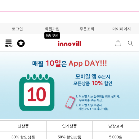
로그인
회원가입
주문조회
마이페이지
6종 쿠폰
신상품
인기상품
낱장코너
30% 할인상품
50% 할인상품
5,000원