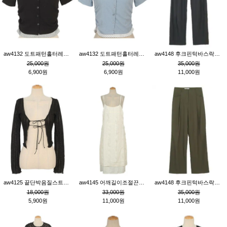
aw4132 도트패턴홀터레이어드St잔골지티_블랙
aw4132 도트패턴홀터레이어드St잔골지티_블루
aw4148 후크핀턱바스락팬츠_챠콜S
25,000원
25,000원
35,000원
6,900원
6,900원
11,000원
aw4125 끝단박음질스트랩오픈환편니트가디건_블랙
aw4145 어깨길이조절끈나시레이스러플원피스_아이보리
aw4148 후크핀턱바스락팬츠_카키M
18,000원
33,000원
35,000원
5,900원
11,000원
11,000원