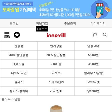
로그인
회원가입
주문조회
마이페이지
6종 쿠폰
신상품
인기상품
낱장코너
30% 할인상품
50% 할인상품
5,000원
1,000원
2,000원
3,000원
니트/가디건
티셔츠
블라우스/남방
원피스
스커트/팬츠
코트/자켓
청바지/청치마
기타/잡화
땡! 500원
블라우스/남방