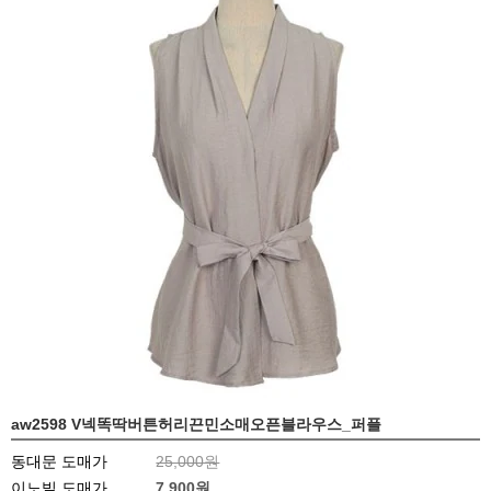
aw2598 V넥똑딱버튼허리끈민소매오픈블라우스_퍼플
동대문 도매가
25,000원
이노빌 도매가
7,900
원