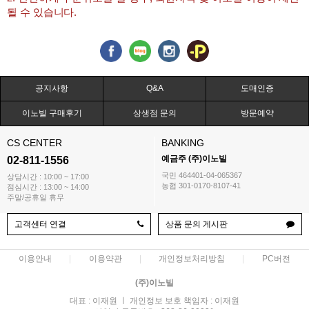
될 수 있습니다.
공지사항
Q&A
도매인증
이노빌 구매후기
상생점 문의
방문예약
CS CENTER
BANKING
예금주 (주)이노빌
02-811-1556
국민 464401-04-065367
상담시간 : 10:00 ~ 17:00
농협 301-0170-8107-41
점심시간 : 13:00 ~ 14:00
주말/공휴일 휴무
고객센터 연결
상품 문의 게시판
이용안내
이용약관
개인정보처리방침
PC버전
(주)이노빌
대표 : 이재원 ㅣ 개인정보 보호 책임자 : 이재원