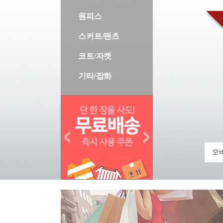
원피스
스커트/팬츠
코트/자켓
기타/잡화
모바