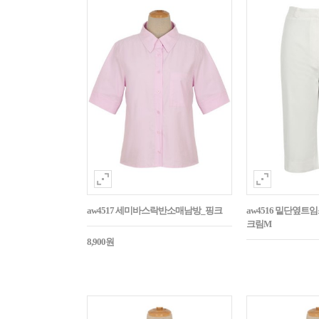
aw4517 세미바스락반소매남방_핑크
aw4516 밑단옆트
크림M
8,900원