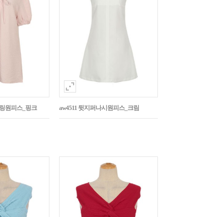
스트링원피스_핑크
aw4511 뒷지퍼나시원피스_크림