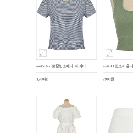
aw4514 가로줄반소매티_네이비
aw4513 민소매,
3,900원
2,900원