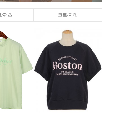
/팬츠
코트/자켓