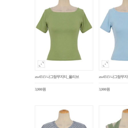
aw4515 나그랑무지티_올리브
aw4515 나그랑무
3,900원
3,900원