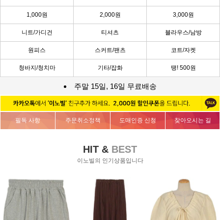
1,000원
2,000원
3,000원
니트/가디건
티셔츠
블라우스/남방
원피스
스커트/팬츠
코트/자켓
청바지/청치마
기타/잡화
땡! 500원
주말 15일, 16일 무료배송
필독 사항
주문취소정책
도매인증 신청
찾아오시는 길
HIT &
BEST
이노빌의 인기상품입니다