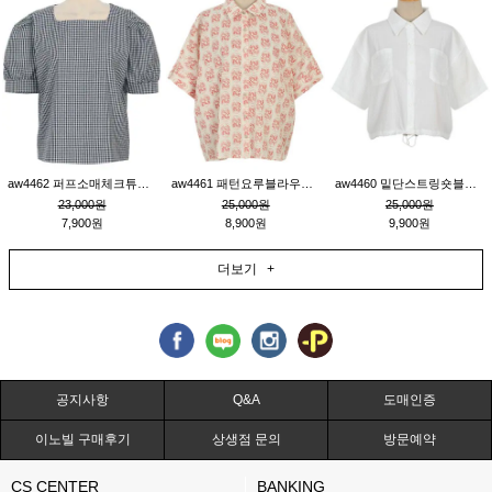
aw4462 퍼프소매체크튜닉_네이비
aw4461 패턴요루블라우스_연베이지
aw4460 밑단스트링숏블라우스_크림
23,000원
25,000원
25,000원
7,900원
8,900원
9,900원
더보기 +
공지사항
Q&A
도매인증
이노빌 구매후기
상생점 문의
방문예약
CS CENTER
BANKING