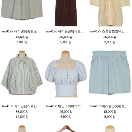
aw4192 허리밴딩숏팬츠_그레이
aw4196 허리뒷밴딩세로줄핀턱와이드팬츠_브라운
aw4195 스트랩조임넥반소매블라우스_연베이지
18,000원
35,000원
25,000원
5,900원
9,900원
6,900원
aw4189 카라밑단스트링세로줄오버핏블라우스_크림
aw4208 밴딩스퀘어넥허리뒷트임블라우스_블루
aw4192 허리밴딩숏팬츠_블루
36,000원
25,000원
18,000원
12,000원
6,900원
5,900원