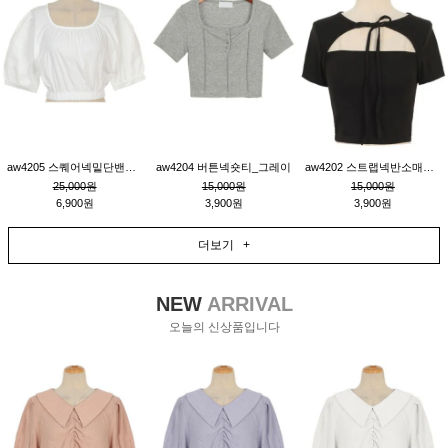
aw4205 스퀘어넥밑단밴딩숏블라우스_크림
aw4204 버튼넥숏티_그레이
aw4202 스트랩넥반소매숏티_블랙
25,000원
15,000원
15,000원
6,900원
3,900원
3,900원
더보기 +
NEW
ARRIVAL
오늘의 신상품입니다