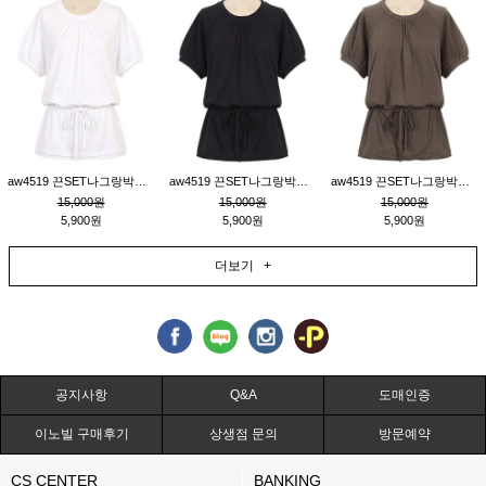
aw4519 끈SET나그랑박시티_크림
aw4519 끈SET나그랑박시티_블랙
aw4519 끈SET나그랑박시티_브라운
15,000원
15,000원
15,000원
5,900원
5,900원
5,900원
더보기 +
공지사항
Q&A
도매인증
이노빌 구매후기
상생점 문의
방문예약
CS CENTER
BANKING