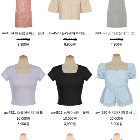
aw4524 패턴랩원피스_핑크
aw4523 플라워자수패턴튜닉_베이지
aw4522 스터드장식티_그레이
30,000원
20,000원
13,000원
9,900원
6,900원
4,900원
aw4521 스퀘어넥티_퍼플
aw4521 스퀘어넥티_블랙
aw4520 뒷지퍼셔링튜닉_블루
10,000원
10,000원
20,000원
3,900원
3,900원
6,900원