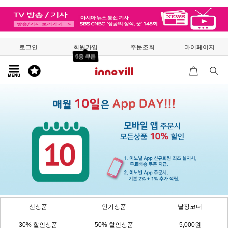
로그인
회원가입
주문조회
마이페이지
6종 쿠폰
신상품
인기상품
낱장코너
30% 할인상품
50% 할인상품
5,000원