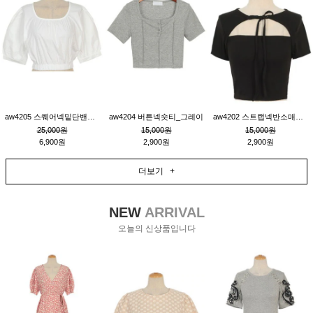
aw4205 스퀘어넥밑단밴딩숏블라우스_크림
aw4204 버튼넥숏티_그레이
aw4202 스트랩넥반소매숏티_블랙
25,000원
15,000원
15,000원
6,900원
2,900원
2,900원
더보기 +
NEW
ARRIVAL
오늘의 신상품입니다