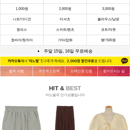
1,000원
2,000원
3,000원
니트/가디건
티셔츠
블라우스/남방
원피스
스커트/팬츠
코트/자켓
청바지/청치마
기타/잡화
땡! 500원
주말 15일, 16일 무료배송
필독 사항
주문취소정책
도매인증 신청
찾아오시는 길
HIT &
BEST
이노빌의 인기상품입니다