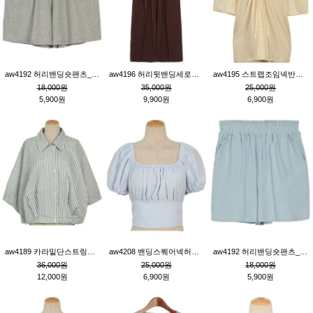
aw4192 허리밴딩숏팬츠_그레이
aw4196 허리뒷밴딩세로줄핀턱와이드팬츠_브라운
aw4195 스트랩조임넥반소매블라우스_연베이지
18,000원
35,000원
25,000원
5,900원
9,900원
6,900원
aw4189 카라밑단스트링세로줄오버핏블라우스_크림
aw4208 밴딩스퀘어넥허리뒷트임블라우스_블루
aw4192 허리밴딩숏팬츠_블루
36,000원
25,000원
18,000원
12,000원
6,900원
5,900원