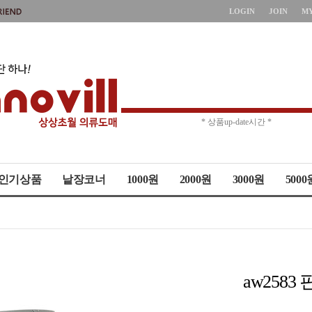
LOGIN
JOIN
M
* 주문취소 제한 *
* 상품up-date시간 *
인기상품
낱장코너
1000원
2000원
3000원
5000
aw258