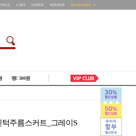
YPAGE
CART
ORDER
SITEMAP
BOOKMARK
원
땡! 500원
3 핀턱주름스커트_그레이S