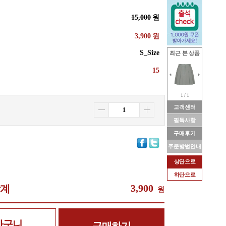
15,000
원
3,900
원
S_Size
최근 본 상품
15
1 / 1
고객센터
필독사항
구매후기
주문방법안내
상단으로
하단으로
3,900
합계
원
바구니