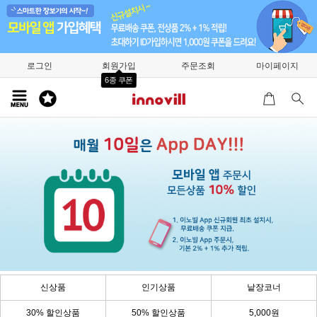
로그인
회원가입
주문조회
마이페이지
6종 쿠폰
신상품
인기상품
낱장코너
30% 할인상품
50% 할인상품
5,000원