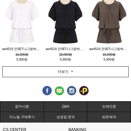
aw4519 끈SET나그랑박시티_크림
aw4519 끈SET나그랑박시티_블랙
aw4519 끈SET나그랑박시티_브라운
15,000원
15,000원
15,000원
5,900원
5,900원
5,900원
더보기 +
공지사항
Q&A
도매인증
이노빌 구매후기
상생점 문의
방문예약
CS CENTER
BANKING