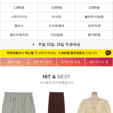
1,000원
2,000원
3,000원
니트/가디건
티셔츠
블라우스/남방
원피스
스커트/팬츠
코트/자켓
청바지/청치마
기타/잡화
땡! 500원
주말 15일, 16일 무료배송
필독 사항
주문취소정책
도매인증 신청
찾아오시는 길
HIT &
BEST
이노빌의 인기상품입니다