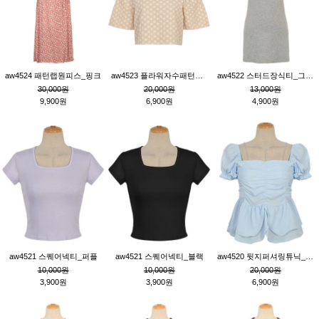
aw4524 패턴랩원피스_핑크
aw4523 플라워자수패턴튜닉_베이지
aw4522 스터드장식티_그레이
30,000원
20,000원
13,000원
9,900원
6,900원
4,900원
aw4521 스퀘어넥티_퍼플
aw4521 스퀘어넥티_블랙
aw4520 뒷지퍼셔링튜닉_블루
10,000원
10,000원
20,000원
3,900원
3,900원
6,900원