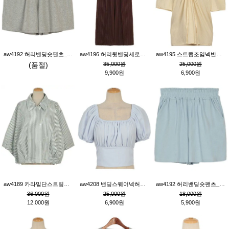
aw4192 허리밴딩숏팬츠_그레이
aw4196 허리뒷밴딩세로줄핀턱와이드팬츠_브라운
aw4195 스트랩조임넥반소매블라우스_연베이지
(품절)
35,000원
25,000원
9,900원
6,900원
aw4189 카라밑단스트링세로줄오버핏블라우스_크림
aw4208 밴딩스퀘어넥허리뒷트임블라우스_블루
aw4192 허리밴딩숏팬츠_블루
36,000원
25,000원
18,000원
12,000원
6,900원
5,900원