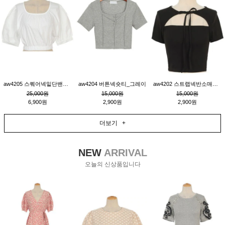
aw4205 스퀘어넥밑단밴딩숏블라우스_크림
aw4204 버튼넥숏티_그레이
aw4202 스트랩넥반소매숏티_블랙
25,000원
15,000원
15,000원
6,900원
2,900원
2,900원
더보기 +
NEW
ARRIVAL
오늘의 신상품입니다