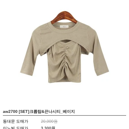
aw2700 [SET]크롭탑&끈나시티_베이지
동대문 도매가
20,000원
이노빌 도매가
3,300
원