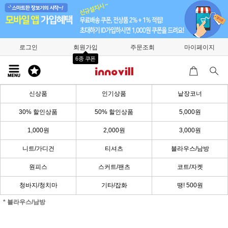
로그인
회원가입
주문조회
마이페이지
6종 쿠폰
신상품
인기상품
낱장코너
30% 할인상품
50% 할인상품
5,000원
1,000원
2,000원
3,000원
니트/가디건
티셔츠
블라우스/남방
원피스
스커트/팬츠
코트/자켓
청바지/청치마
기타/잡화
땡! 500원
* 블라우스/남방