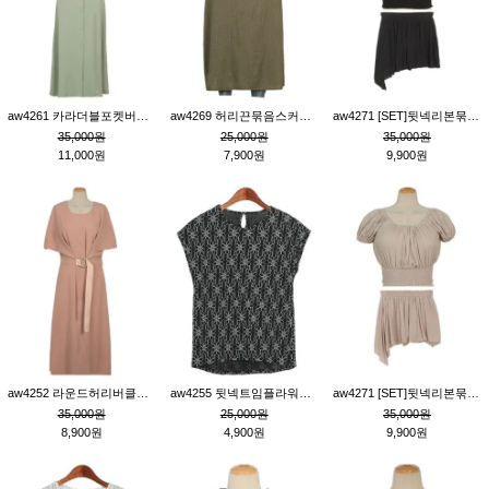
aw4261 카라더블포켓버튼원피스_카키
aw4269 허리끈묶음스커트_카키
aw4271 [SET]뒷넥리본묶음부분밴딩숏블라우스&허리밴딩스커트팬츠_블랙
35,000원
25,000원
35,000원
11,000원
7,900원
9,900원
aw4252 라운드허리버클원피스_핑크
aw4255 뒷넥트임플라워패턴티_블랙
aw4271 [SET]뒷넥리본묶음부분밴딩숏블라우스&허리밴딩스커트팬츠_베이지
35,000원
25,000원
35,000원
8,900원
4,900원
9,900원