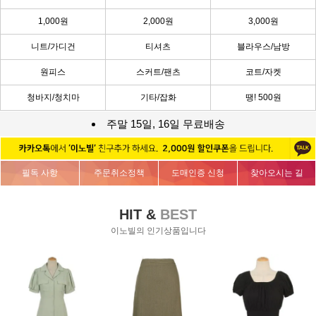
1,000원
2,000원
3,000원
니트/가디건
티셔츠
블라우스/남방
원피스
스커트/팬츠
코트/자켓
청바지/청치마
기타/잡화
땡! 500원
주말 15일, 16일 무료배송
필독 사항
주문취소정책
도매인증 신청
찾아오시는 길
HIT &
BEST
이노빌의 인기상품입니다