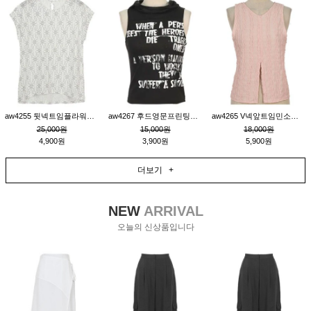
aw4255 뒷넥트임플라워패턴티_크림
aw4267 후드영문프린팅민소매티_블랙
aw4265 V넥앞트임민소매티블라우스_핑크
25,000원
15,000원
18,000원
4,900원
3,900원
5,900원
더보기 +
NEW
ARRIVAL
오늘의 신상품입니다