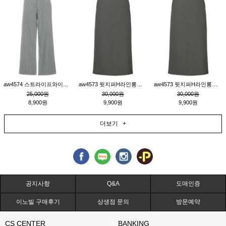
aw4574 스트라이프와이드팬츠_챠콜M
aw4573 뒷지퍼H라인롱스커트_연고동M
aw4573 뒷지퍼H라인롱스커트_연고동S
25,000원
30,000원
30,000원
8,900원
9,900원
9,900원
더보기 +
공지사항
Q&A
도매인증
이노빌 구매후기
상생점 문의
방문예약
CS CENTER
BANKING