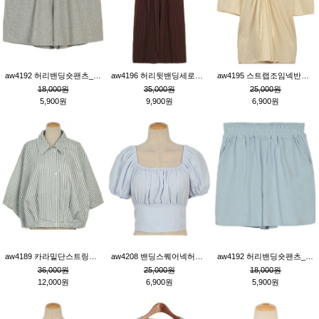
aw4192 허리밴딩숏팬츠_그레이
aw4196 허리뒷밴딩세로줄핀턱와이드팬츠_브라운
aw4195 스트랩조임넥반소매블라우스_연베이지
18,000원
35,000원
25,000원
5,900원
9,900원
6,900원
aw4189 카라밑단스트링세로줄오버핏블라우스_크림
aw4208 밴딩스퀘어넥허리뒷트임블라우스_블루
aw4192 허리밴딩숏팬츠_블루
36,000원
25,000원
18,000원
12,000원
6,900원
5,900원