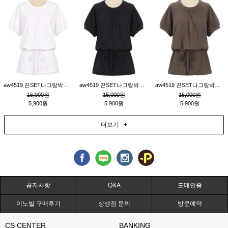
aw4519 끈SET나그랑박시티_크림
aw4519 끈SET나그랑박시티_블랙
aw4519 끈SET나그랑박시티_브라운
15,000원
15,000원
15,000원
5,900원
5,900원
5,900원
더보기 +
공지사항
Q&A
도매인증
이노빌 구매후기
상생점 문의
방문예약
CS CENTER
BANKING