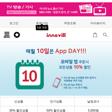
로그인
회원가입
주문조회
마이페이지
6종 쿠폰
신상품
인기상품
낱장코너
30% 할인상품
50% 할인상품
5,000원