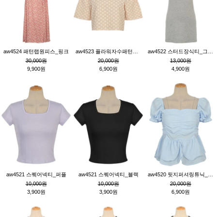
aw4524 패턴랩원피스_핑크
aw4523 플라워자수패턴튜닉_베이지
aw4522 스터드장식티_그레이
30,000원
20,000원
13,000원
9,900원
6,900원
4,900원
aw4521 스퀘어넥티_퍼플
aw4521 스퀘어넥티_블랙
aw4520 뒷지퍼셔링튜닉_블루
10,000원
10,000원
20,000원
3,900원
3,900원
6,900원