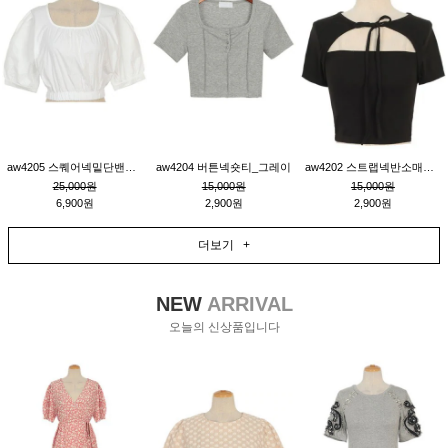
aw4205 스퀘어넥밑단밴딩숏블라우스_크림
aw4204 버튼넥숏티_그레이
aw4202 스트랩넥반소매숏티_블랙
25,000원
15,000원
15,000원
6,900원
2,900원
2,900원
더보기 +
NEW
ARRIVAL
오늘의 신상품입니다