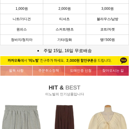
1,000원
2,000원
3,000원
니트/가디건
티셔츠
블라우스/남방
원피스
스커트/팬츠
코트/자켓
청바지/청치마
기타/잡화
땡! 500원
주말 15일, 16일 무료배송
필독 사항
주문취소정책
도매인증 신청
찾아오시는 길
HIT &
BEST
이노빌의 인기상품입니다