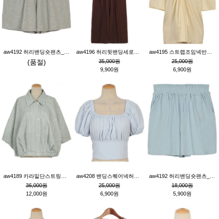
aw4192 허리밴딩숏팬츠_그레이
aw4196 허리뒷밴딩세로줄핀턱와이드팬츠_브라운
aw4195 스트랩조임넥반소매블라우스_연베이지
(품절)
35,000원
25,000원
9,900원
6,900원
aw4189 카라밑단스트링세로줄오버핏블라우스_크림
aw4208 밴딩스퀘어넥허리뒷트임블라우스_블루
aw4192 허리밴딩숏팬츠_블루
36,000원
25,000원
18,000원
12,000원
6,900원
5,900원