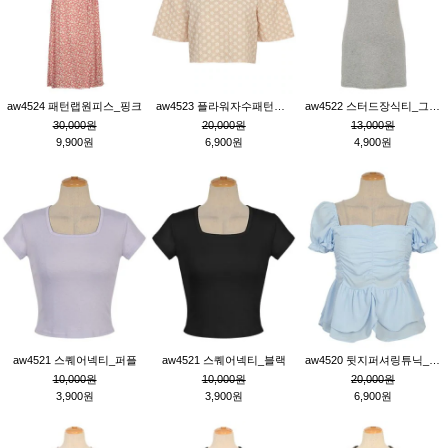
aw4524 패턴랩원피스_핑크
aw4523 플라워자수패턴튜닉_베이지
aw4522 스터드장식티_그레이
30,000원
20,000원
13,000원
9,900원
6,900원
4,900원
aw4521 스퀘어넥티_퍼플
aw4521 스퀘어넥티_블랙
aw4520 뒷지퍼셔링튜닉_블루
10,000원
10,000원
20,000원
3,900원
3,900원
6,900원