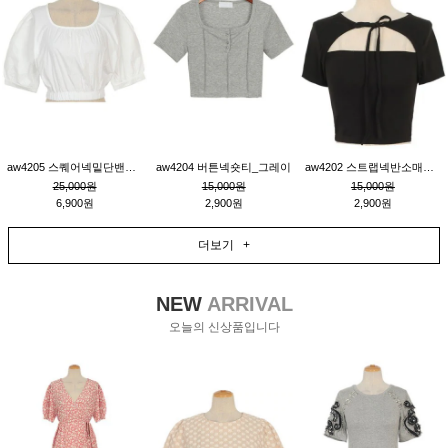
aw4205 스퀘어넥밑단밴딩숏블라우스_크림
aw4204 버튼넥숏티_그레이
aw4202 스트랩넥반소매숏티_블랙
25,000원
15,000원
15,000원
6,900원
2,900원
2,900원
더보기 +
NEW
ARRIVAL
오늘의 신상품입니다