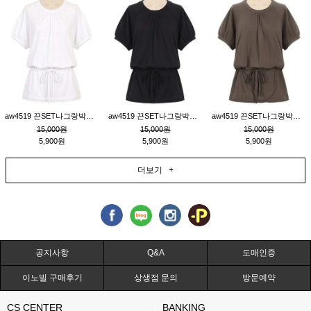
aw4519 끈SET나그랑박시티_크림
aw4519 끈SET나그랑박시티_블랙
aw4519 끈SET나그랑박시티_브라운
15,000원
15,000원
15,000원
5,900원
5,900원
5,900원
더보기 +
공지사항
Q&A
도매인증
이노빌 구매후기
상생점 문의
방문예약
CS CENTER
BANKING