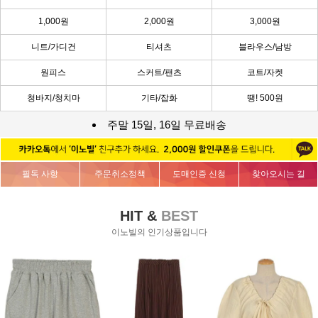
1,000원
2,000원
3,000원
니트/가디건
티셔츠
블라우스/남방
원피스
스커트/팬츠
코트/자켓
청바지/청치마
기타/잡화
땡! 500원
주말 15일, 16일 무료배송
필독 사항
주문취소정책
도매인증 신청
찾아오시는 길
HIT &
BEST
이노빌의 인기상품입니다