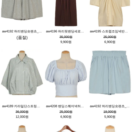
aw4192 허리밴딩숏팬츠_그레이
aw4196 허리뒷밴딩세로줄핀턱와이드팬츠_브라운
aw4195 스트랩조임넥반소매블라우스_연베이지
(품절)
35,000원
25,000원
9,900원
6,900원
aw4189 카라밑단스트링세로줄오버핏블라우스_크림
aw4208 밴딩스퀘어넥허리뒷트임블라우스_블루
aw4192 허리밴딩숏팬츠_블루
36,000원
25,000원
18,000원
12,000원
6,900원
5,900원