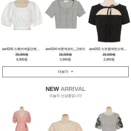
aw4205 스퀘어넥밑단밴딩숏블라우스_크림
aw4204 버튼넥숏티_그레이
aw4202 스트랩넥반소매숏티_블랙
25,000원
15,000원
15,000원
6,900원
2,900원
2,900원
더보기 +
NEW
ARRIVAL
오늘의 신상품입니다