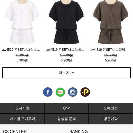
aw4519 끈SET나그랑박시티_크림
aw4519 끈SET나그랑박시티_블랙
aw4519 끈SET나그랑박시티_브라운
15,000원
15,000원
15,000원
5,900원
5,900원
5,900원
더보기 +
공지사항
Q&A
도매인증
이노빌 구매후기
상생점 문의
방문예약
CS CENTER
BANKING