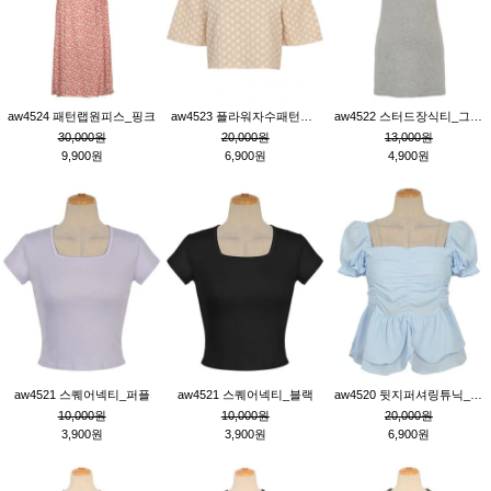
aw4524 패턴랩원피스_핑크
aw4523 플라워자수패턴튜닉_베이지
aw4522 스터드장식티_그레이
30,000원
20,000원
13,000원
9,900원
6,900원
4,900원
aw4521 스퀘어넥티_퍼플
aw4521 스퀘어넥티_블랙
aw4520 뒷지퍼셔링튜닉_블루
10,000원
10,000원
20,000원
3,900원
3,900원
6,900원