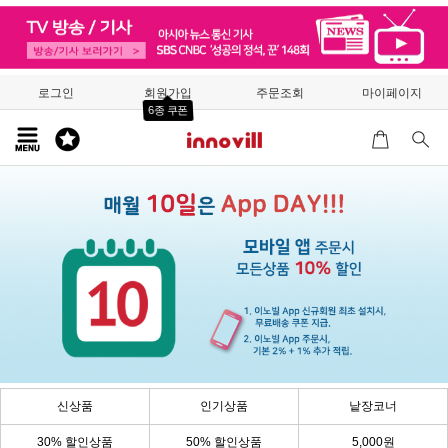
로그인
회원가입
주문조회
마이페이지
6종 쿠폰
신상품
인기상품
낱장코너
30% 할인상품
50% 할인상품
5,000원