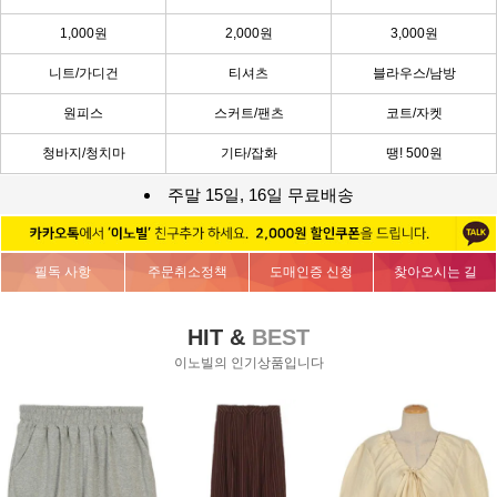
1,000원
2,000원
3,000원
니트/가디건
티셔츠
블라우스/남방
원피스
스커트/팬츠
코트/자켓
청바지/청치마
기타/잡화
땡! 500원
주말 15일, 16일 무료배송
필독 사항
주문취소정책
도매인증 신청
찾아오시는 길
HIT &
BEST
이노빌의 인기상품입니다