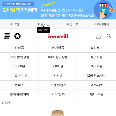
로그인
회원가입
주문조회
마이페이지
6종 쿠폰
신상품
인기상품
낱장코너
30% 할인상품
50% 할인상품
5,000원
1,000원
2,000원
3,000원
니트/가디건
티셔츠
블라우스/남방
원피스
스커트/팬츠
코트/자켓
청바지/청치마
기타/잡화
땡! 500원
티셔츠