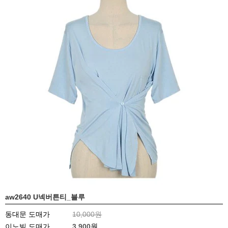
aw2640 U넥버튼티_블루
동대문 도매가
10,000원
이노빌 도매가
3,900
원