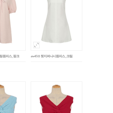
스트링원피스_핑크
aw4511 뒷지퍼나시원피스_크림