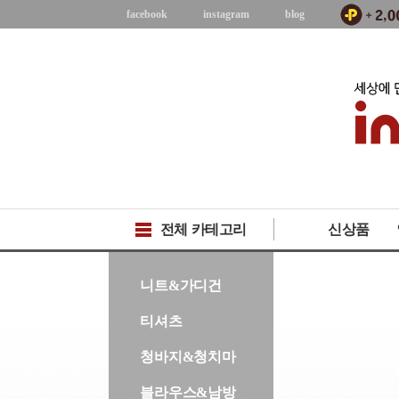
facebook
instagram
blog
전체 카테고리
신상품
-->
니트&가디건
티셔츠
청바지&청치마
블라우스&남방