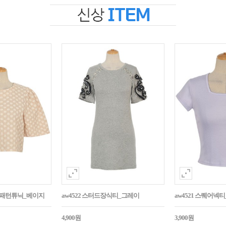
자수패턴튜닉_베이지
aw4522 스터드장식티_그레이
aw4521 스퀘어넥
4,900원
3,900원