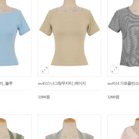
지티_블루
aw4515 나그랑무지티_베이지
aw4514 가로줄반
3,900원
3,900원