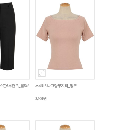
임스판5부팬츠_블랙S
aw4515 나그랑무지티_핑크
3,900원