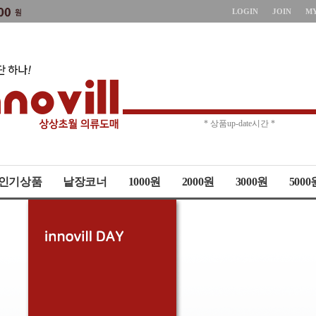
LOGIN
JOIN
M
* 주문취소 제한 *
* 상품up-date시간 *
인기상품
낱장코너
1000원
2000원
3000원
5000