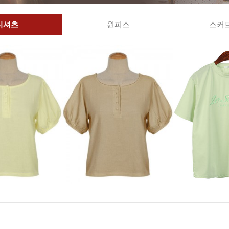
티셔츠
원피스
스커트