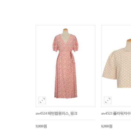
aw4524 패턴랩원피스_핑크
aw4523 플라워
9,900원
6,900원