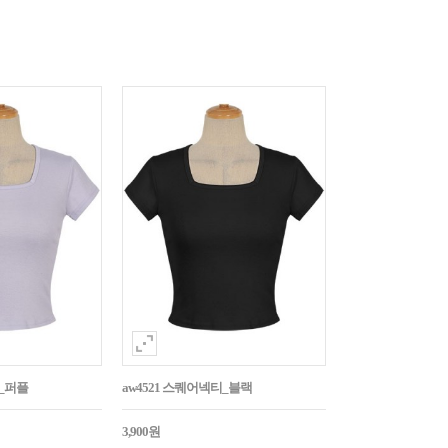
티_퍼플
aw4521 스퀘어넥티_블랙
3,900원