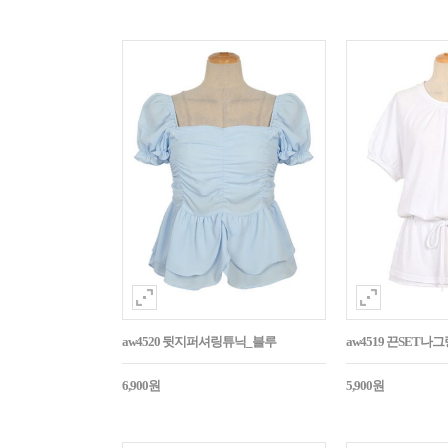
aw4520 뒷지퍼셔링튜닉_블루
aw4519 끈SET
6,900원
5,900원