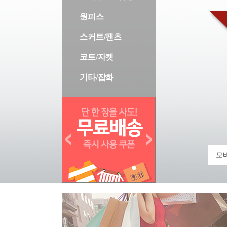
원피스
스커트/팬츠
코트/자켓
기타/잡화
모바