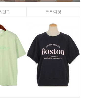
/팬츠
코트/자켓