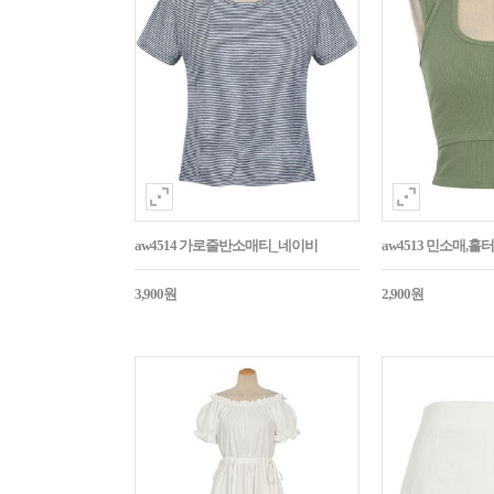
aw4514 가로줄반소매티_네이비
aw4513 민소매,
3,900원
2,900원