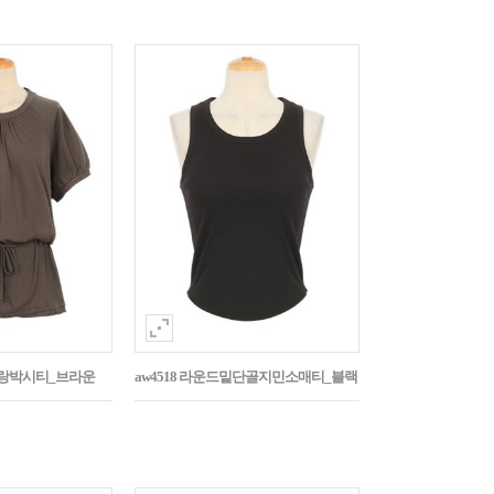
나그랑박시티_브라운
aw4518 라운드밑단골지민소매티_블랙