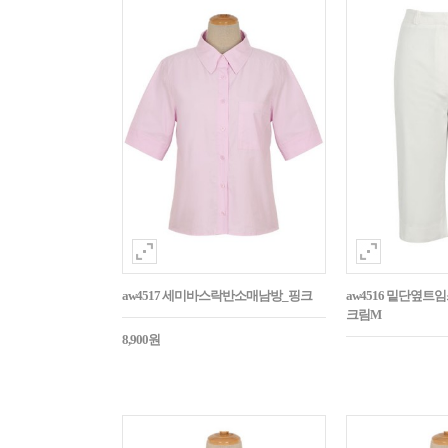
aw4517 세미바스락반소매남방_핑크
aw4516 밑단옆트
크림M
8,900원