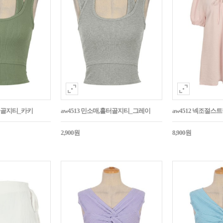
홀터골지티_카키
aw4513 민소매,홀터골지티_그레이
aw4512 넥조절
2,900원
8,900원