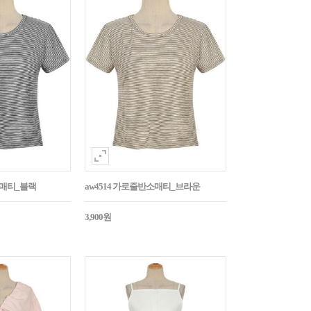
소매티_블랙
aw4514 가로줄반소매티_브라운
3,900원