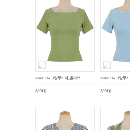
aw4515 나그랑무지티_올리브
aw4515 나그랑무
3,900원
3,900원