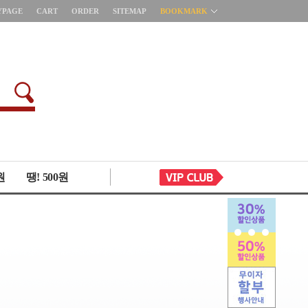
YPAGE
CART
ORDER
SITEMAP
BOOKMARK
원
땡! 500원