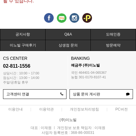
될 수 있습니다.
공지사항
Q&A
도매인증
이노빌 구매후기
상생점 문의
방문예약
CS CENTER
BANKING
예금주 (주)이노빌
02-811-1556
국민 464401-04-065367
상담시간 : 10:00 ~ 17:00
농협 301-0170-8107-41
점심시간 : 13:00 ~ 14:00
주말/공휴일 휴무
고객센터 연결
상품 문의 게시판
이용안내
이용약관
개인정보처리방침
PC버전
(주)이노빌
대표 : 이재원 ㅣ 개인정보 보호 책임자 : 이재원
사업자 등록번호 : 368-86-00031