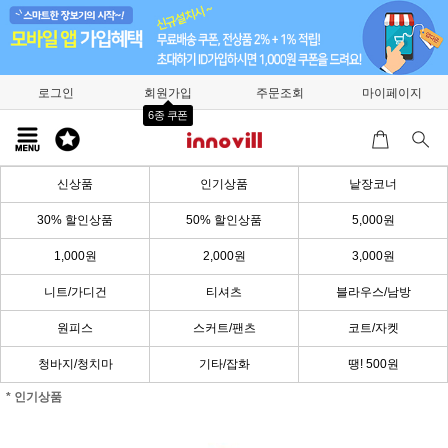
로그인
회원가입
주문조회
마이페이지
6종 쿠폰
신상품
인기상품
낱장코너
30% 할인상품
50% 할인상품
5,000원
1,000원
2,000원
3,000원
니트/가디건
티셔츠
블라우스/남방
원피스
스커트/팬츠
코트/자켓
청바지/청치마
기타/잡화
땡! 500원
* 인기상품