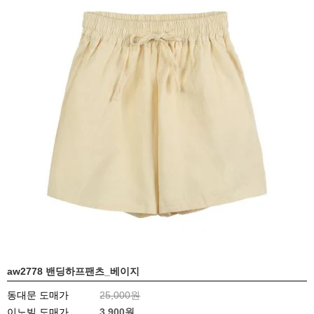
aw2778 밴딩하프팬츠_베이지
동대문 도매가
25,000원
이노빌 도매가
3,900
원