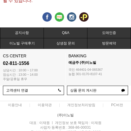
될 수 있습니다.
공지사항
Q&A
도매인증
이노빌 구매후기
상생점 문의
방문예약
CS CENTER
BANKING
예금주 (주)이노빌
02-811-1556
국민 464401-04-065367
상담시간 : 10:00 ~ 17:00
농협 301-0170-8107-41
점심시간 : 13:00 ~ 14:00
주말/공휴일 휴무
고객센터 연결
상품 문의 게시판
이용안내
이용약관
개인정보처리방침
PC버전
(주)이노빌
대표 : 이재원 ㅣ 개인정보 보호 책임자 : 이재원
사업자 등록번호 : 368-86-00031