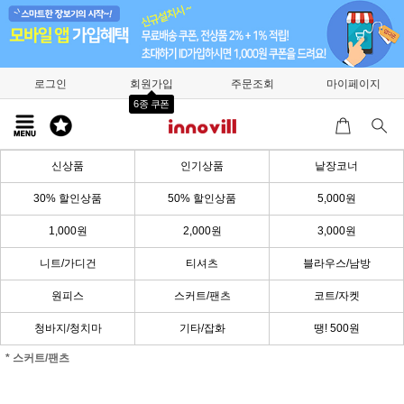
로그인
회원가입
주문조회
마이페이지
6종 쿠폰
신상품
인기상품
낱장코너
30% 할인상품
50% 할인상품
5,000원
1,000원
2,000원
3,000원
니트/가디건
티셔츠
블라우스/남방
원피스
스커트/팬츠
코트/자켓
청바지/청치마
기타/잡화
땡! 500원
* 스커트/팬츠