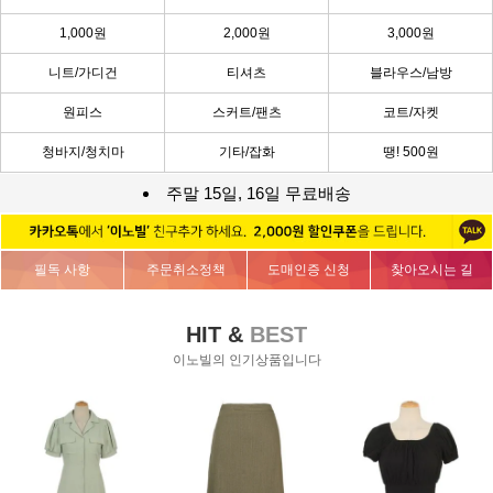
1,000원
2,000원
3,000원
니트/가디건
티셔츠
블라우스/남방
원피스
스커트/팬츠
코트/자켓
청바지/청치마
기타/잡화
땡! 500원
주말 15일, 16일 무료배송
필독 사항
주문취소정책
도매인증 신청
찾아오시는 길
HIT &
BEST
이노빌의 인기상품입니다