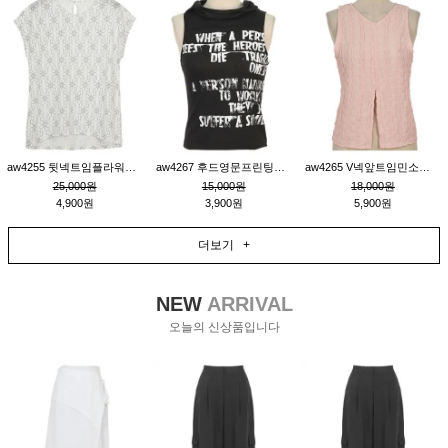
aw4255 뒷넥트임플라워패턴티_크림
aw4267 후드영문프린팅민소매티_블랙
aw4265 V넥앞트임민소매티블라우스_핑크
25,000원
15,000원
18,000원
4,900원
3,900원
5,900원
더보기 +
NEW
ARRIVAL
오늘의 신상품입니다