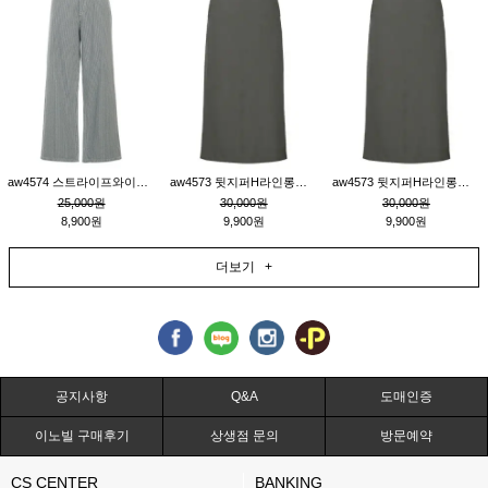
aw4574 스트라이프와이드팬츠_챠콜M
aw4573 뒷지퍼H라인롱스커트_연고동M
aw4573 뒷지퍼H라인롱스커트_연고동S
25,000원
30,000원
30,000원
8,900원
9,900원
9,900원
더보기 +
공지사항
Q&A
도매인증
이노빌 구매후기
상생점 문의
방문예약
CS CENTER
BANKING