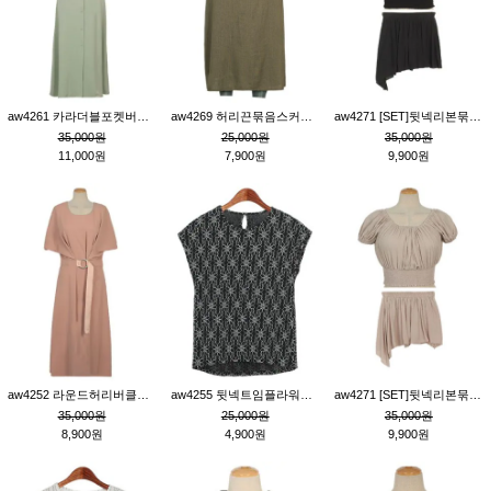
aw4261 카라더블포켓버튼원피스_카키
aw4269 허리끈묶음스커트_카키
aw4271 [SET]뒷넥리본묶음부분밴딩숏블라우스&허리밴딩스커트팬츠_블랙
35,000원
25,000원
35,000원
11,000원
7,900원
9,900원
aw4252 라운드허리버클원피스_핑크
aw4255 뒷넥트임플라워패턴티_블랙
aw4271 [SET]뒷넥리본묶음부분밴딩숏블라우스&허리밴딩스커트팬츠_베이지
35,000원
25,000원
35,000원
8,900원
4,900원
9,900원