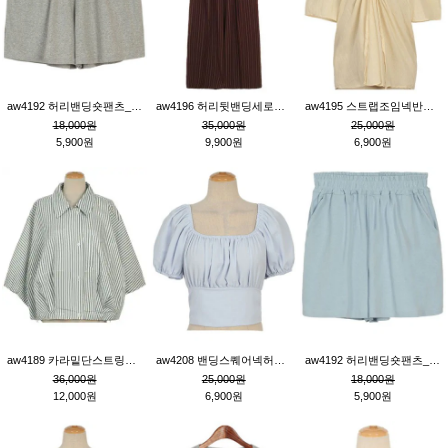
aw4192 허리밴딩숏팬츠_그레이
aw4196 허리뒷밴딩세로줄핀턱와이드팬츠_브라운
aw4195 스트랩조임넥반소매블라우스_연베이지
18,000원
35,000원
25,000원
5,900원
9,900원
6,900원
aw4189 카라밑단스트링세로줄오버핏블라우스_크림
aw4208 밴딩스퀘어넥허리뒷트임블라우스_블루
aw4192 허리밴딩숏팬츠_블루
36,000원
25,000원
18,000원
12,000원
6,900원
5,900원