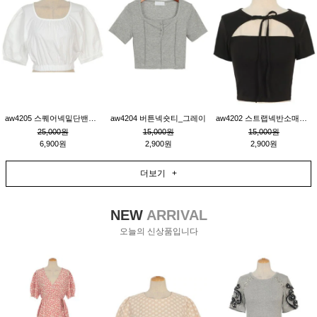
aw4205 스퀘어넥밑단밴딩숏블라우스_크림
aw4204 버튼넥숏티_그레이
aw4202 스트랩넥반소매숏티_블랙
25,000원
15,000원
15,000원
6,900원
2,900원
2,900원
더보기 +
NEW
ARRIVAL
오늘의 신상품입니다