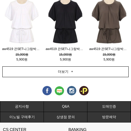
aw4519 끈SET나그랑박시티_크림
aw4519 끈SET나그랑박시티_블랙
aw4519 끈SET나그랑박시티_브라운
15,000원
15,000원
15,000원
5,900원
5,900원
5,900원
더보기 +
공지사항
Q&A
도매인증
이노빌 구매후기
상생점 문의
방문예약
CS CENTER
BANKING