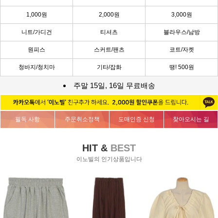
1,000원
2,000원
3,000원
니트/가디건
티셔츠
블라우스/남방
원피스
스커트/팬츠
코트/자켓
청바지/청치마
기타/잡화
땡! 500원
주말 15일, 16일 무료배송
필독 사항
주문취소정책
도매인증 신청
찾아오시는 길
HIT &
BEST
이노빌의 인기상품입니다