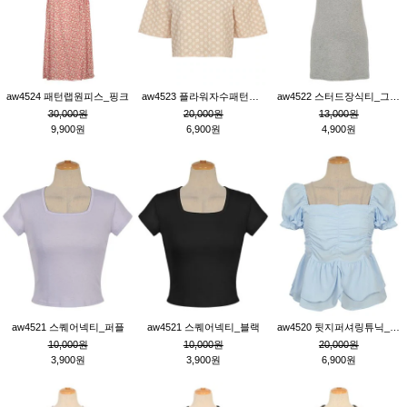
aw4524 패턴랩원피스_핑크
aw4523 플라워자수패턴튜닉_베이지
aw4522 스터드장식티_그레이
30,000원
20,000원
13,000원
9,900원
6,900원
4,900원
aw4521 스퀘어넥티_퍼플
aw4521 스퀘어넥티_블랙
aw4520 뒷지퍼셔링튜닉_블루
10,000원
10,000원
20,000원
3,900원
3,900원
6,900원