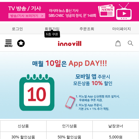
로그인
회원가입
주문조회
마이페이지
6종 쿠폰
신상품
인기상품
낱장코너
30% 할인상품
50% 할인상품
5,000원