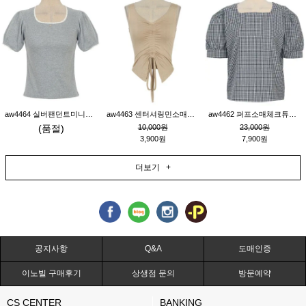
aw4464 실버팬던트미니레이스티_그레이
aw4463 센터셔링민소매티_베이지
aw4462 퍼프소매체크튜닉_네이비
(품절)
10,000원
23,000원
3,900원
7,900원
더보기 +
공지사항
Q&A
도매인증
이노빌 구매후기
상생점 문의
방문예약
CS CENTER
BANKING