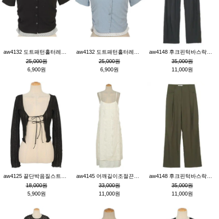
aw4132 도트패턴홀터레이어드St잔골지티_블랙
aw4132 도트패턴홀터레이어드St잔골지티_블루
aw4148 후크핀턱바스락팬츠_챠콜S
25,000원
25,000원
35,000원
6,900원
6,900원
11,000원
aw4125 끝단박음질스트랩오픈환편니트가디건_블랙
aw4145 어깨길이조절끈나시레이스러플원피스_아이보리
aw4148 후크핀턱바스락팬츠_카키M
18,000원
33,000원
35,000원
5,900원
11,000원
11,000원