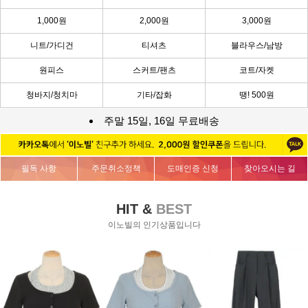
1,000원
2,000원
3,000원
니트/가디건
티셔츠
블라우스/남방
원피스
스커트/팬츠
코트/자켓
청바지/청치마
기타/잡화
땡! 500원
주말 15일, 16일 무료배송
필독 사항
주문취소정책
도매인증 신청
찾아오시는 길
HIT &
BEST
이노빌의 인기상품입니다