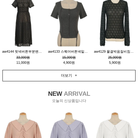
aw4144 뒷넥버튼부분밴딩레이어드비침원피스_블랙
aw4133 스퀘어버튼넥밑단줄잔골지환편티_챠콜
aw4129 물결박음질비침스판티_블랙
33,000원
15,000원
25,000원
11,000원
4,900원
5,900원
더보기 +
NEW
ARRIVAL
오늘의 신상품입니다