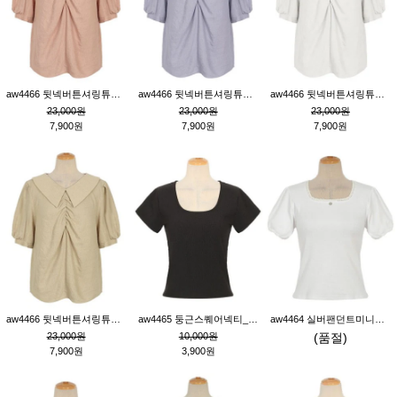
aw4466 뒷넥버튼셔링튜닉_핑크
aw4466 뒷넥버튼셔링튜닉_퍼플
aw4466 뒷넥버튼셔링튜닉_크림
23,000원
23,000원
23,000원
7,900원
7,900원
7,900원
aw4466 뒷넥버튼셔링튜닉_베이지
aw4465 둥근스퀘어넥티_블랙
aw4464 실버팬던트미니레이스티_크림
23,000원
10,000원
(품절)
7,900원
3,900원