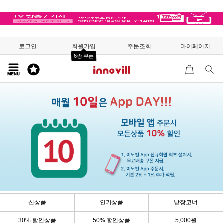
로그인
회원가입
주문조회
마이페이지
6종 쿠폰
신상품
인기상품
낱장코너
30% 할인상품
50% 할인상품
5,000원