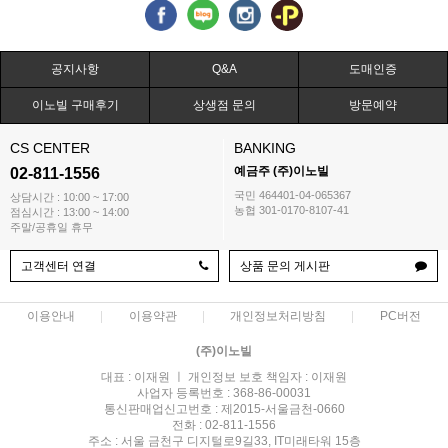
공지사항
Q&A
도매인증
이노빌 구매후기
상생점 문의
방문예약
CS CENTER
BANKING
예금주 (주)이노빌
02-811-1556
국민 464401-04-065367
상담시간 : 10:00 ~ 17:00
농협 301-0170-8107-41
점심시간 : 13:00 ~ 14:00
주말/공휴일 휴무
고객센터 연결
상품 문의 게시판
이용안내
이용약관
개인정보처리방침
PC버전
(주)이노빌
대표 : 이재원 ㅣ 개인정보 보호 책임자 : 이재원
사업자 등록번호 : 368-86-00031
통신판매업신고번호 : 제2015-서울금천-0660
전화 : 02-811-1556
주소 : 서울 금천구 디지털로9길33, IT미래타워 15층