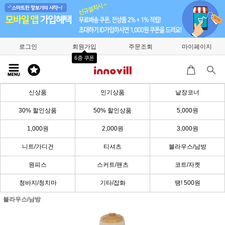
로그인
회원가입
주문조회
마이페이지
6종 쿠폰
신상품
인기상품
낱장코너
30% 할인상품
50% 할인상품
5,000원
1,000원
2,000원
3,000원
니트/가디건
티셔츠
블라우스/남방
원피스
스커트/팬츠
코트/자켓
청바지/청치마
기타/잡화
땡! 500원
블라우스/남방