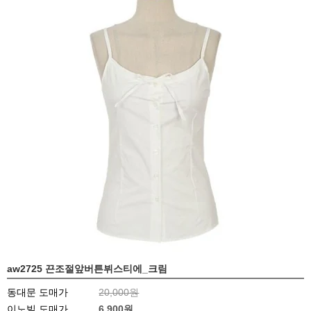
aw2725 끈조절앞버튼뷔스티에_크림
동대문 도매가
20,000원
이노빌 도매가
6,900
원