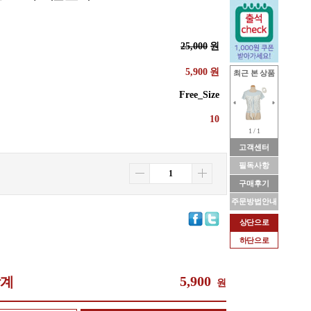
25,000
원
5,900
원
최근 본 상품
Free_Size
10
1 / 1
고객센터
필독사항
구매후기
주문방법안내
상단으로
하단으로
5,900
합계
원