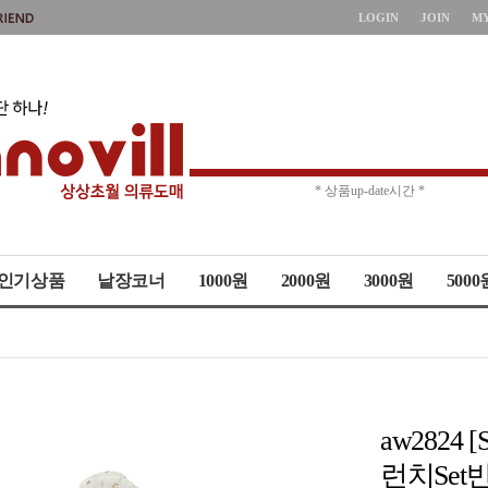
LOGIN
JOIN
M
* 상품up-date시간 *
* 주문취소 제한 *
인기상품
낱장코너
1000원
2000원
3000원
5000
aw282
런치Se