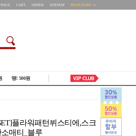
YPAGE
CART
ORDER
SITEMAP
BOOKMARK
원
땡! 500원
4 [SET]플라워패턴뷔스티에,스크
t반소매티_블루