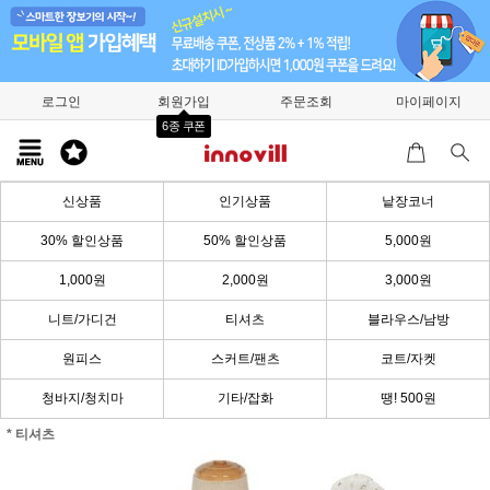
로그인
회원가입
주문조회
마이페이지
6종 쿠폰
신상품
인기상품
낱장코너
30% 할인상품
50% 할인상품
5,000원
1,000원
2,000원
3,000원
니트/가디건
티셔츠
블라우스/남방
원피스
스커트/팬츠
코트/자켓
청바지/청치마
기타/잡화
땡! 500원
* 티셔츠