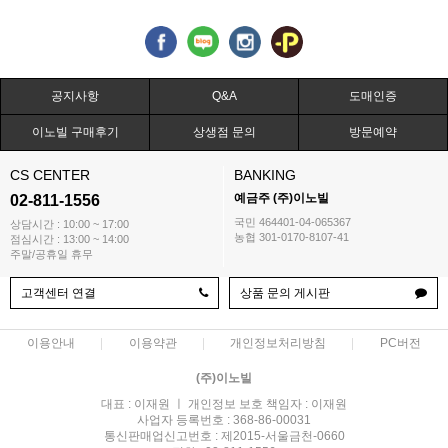
공지사항
Q&A
도매인증
이노빌 구매후기
상생점 문의
방문예약
CS CENTER
BANKING
예금주 (주)이노빌
02-811-1556
국민 464401-04-065367
상담시간 : 10:00 ~ 17:00
농협 301-0170-8107-41
점심시간 : 13:00 ~ 14:00
주말/공휴일 휴무
고객센터 연결
상품 문의 게시판
이용안내
이용약관
개인정보처리방침
PC버전
(주)이노빌
대표 : 이재원 ㅣ 개인정보 보호 책임자 : 이재원
사업자 등록번호 : 368-86-00031
통신판매업신고번호 : 제2015-서울금천-0660