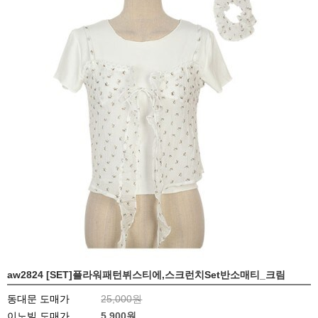
aw2824 [SET]플라워패턴뷔스티에,스크런치Set반소매티_크림
동대문 도매가
25,000원
이노빌 도매가
5,900
원