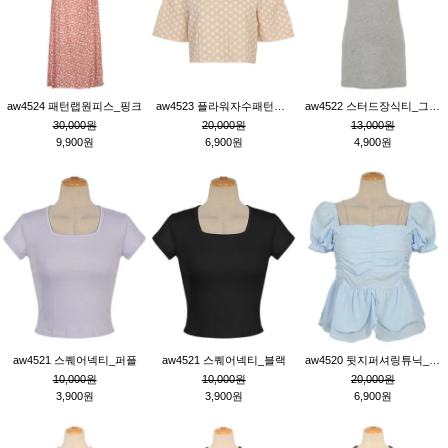
aw4524 패턴랩원피스_핑크
aw4523 플라워자수패턴튜닉_베이지
aw4522 스터드장식티_그레이
30,000원
20,000원
13,000원
9,900원
6,900원
4,900원
aw4521 스퀘어넥티_퍼플
aw4521 스퀘어넥티_블랙
aw4520 뒷지퍼셔링튜닉_블루
10,000원
10,000원
20,000원
3,900원
3,900원
6,900원