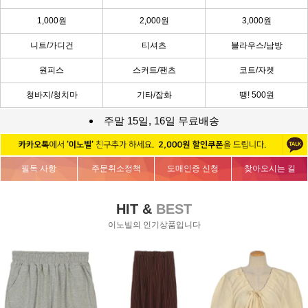
1,000원
2,000원
3,000원
니트/가디건
티셔츠
블라우스/남방
원피스
스커트/팬츠
코트/자켓
청바지/청치마
기타/잡화
땡! 500원
주말 15일, 16일 무료배송
필독 사항
주문취소정책
도매인증 신청
찾아오시는 길
HIT &
BEST
이노빌의 인기상품입니다