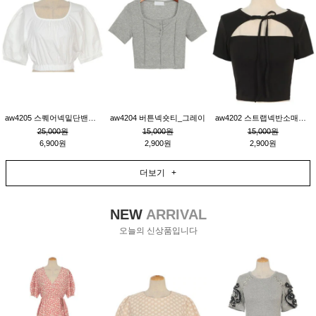
aw4205 스퀘어넥밑단밴딩숏블라우스_크림
aw4204 버튼넥숏티_그레이
aw4202 스트랩넥반소매숏티_블랙
25,000원
15,000원
15,000원
6,900원
2,900원
2,900원
더보기 +
NEW
ARRIVAL
오늘의 신상품입니다