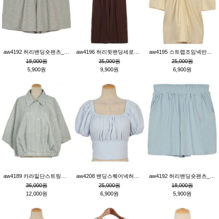
aw4192 허리밴딩숏팬츠_그레이
aw4196 허리뒷밴딩세로줄핀턱와이드팬츠_브라운
aw4195 스트랩조임넥반소매블라우스_연베이지
18,000원
35,000원
25,000원
5,900원
9,900원
6,900원
aw4189 카라밑단스트링세로줄오버핏블라우스_크림
aw4208 밴딩스퀘어넥허리뒷트임블라우스_블루
aw4192 허리밴딩숏팬츠_블루
36,000원
25,000원
18,000원
12,000원
6,900원
5,900원