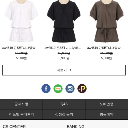
aw4519 끈SET나그랑박시티_크림
aw4519 끈SET나그랑박시티_블랙
aw4519 끈SET나그랑박시티_브라운
15,000원
15,000원
15,000원
5,900원
5,900원
5,900원
더보기 +
공지사항
Q&A
도매인증
이노빌 구매후기
상생점 문의
방문예약
CS CENTER
BANKING