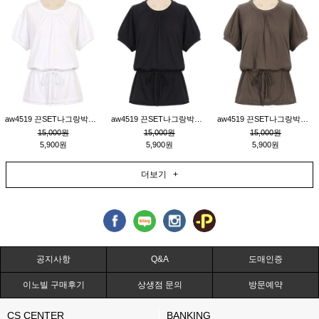
aw4519 끈SET나그랑박시티_크림
aw4519 끈SET나그랑박시티_블랙
aw4519 끈SET나그랑박시티_브라운
15,000원
15,000원
15,000원
5,900원
5,900원
5,900원
더보기 +
공지사항
Q&A
도매인증
이노빌 구매후기
상생점 문의
방문예약
CS CENTER
BANKING