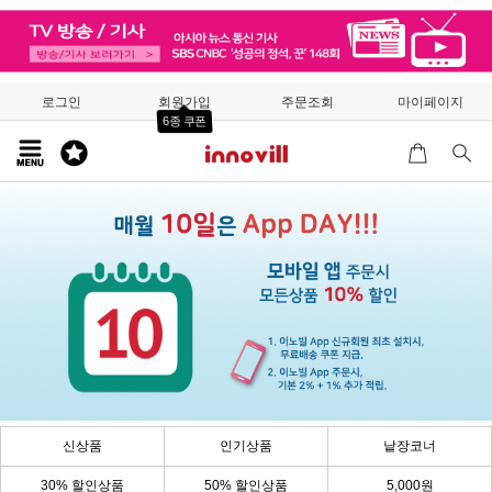
로그인
회원가입
주문조회
마이페이지
6종 쿠폰
신상품
인기상품
낱장코너
30% 할인상품
50% 할인상품
5,000원