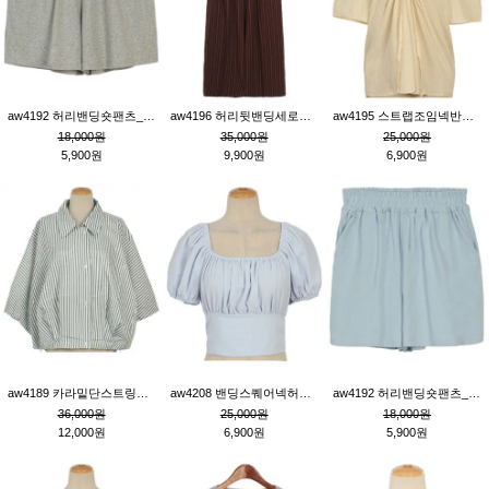
aw4192 허리밴딩숏팬츠_그레이
aw4196 허리뒷밴딩세로줄핀턱와이드팬츠_브라운
aw4195 스트랩조임넥반소매블라우스_연베이지
18,000원
35,000원
25,000원
5,900원
9,900원
6,900원
aw4189 카라밑단스트링세로줄오버핏블라우스_크림
aw4208 밴딩스퀘어넥허리뒷트임블라우스_블루
aw4192 허리밴딩숏팬츠_블루
36,000원
25,000원
18,000원
12,000원
6,900원
5,900원