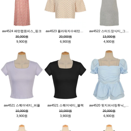
aw4524 패턴랩원피스_핑크
aw4523 플라워자수패턴튜닉_베이지
aw4522 스터드장식티_그레이
30,000원
20,000원
13,000원
9,900원
6,900원
4,900원
aw4521 스퀘어넥티_퍼플
aw4521 스퀘어넥티_블랙
aw4520 뒷지퍼셔링튜닉_블루
10,000원
10,000원
20,000원
3,900원
3,900원
6,900원