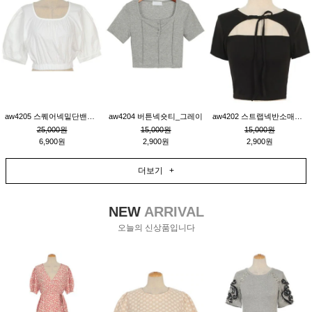
aw4205 스퀘어넥밑단밴딩숏블라우스_크림
aw4204 버튼넥숏티_그레이
aw4202 스트랩넥반소매숏티_블랙
25,000원
15,000원
15,000원
6,900원
2,900원
2,900원
더보기 +
NEW
ARRIVAL
오늘의 신상품입니다