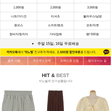
1,000원
2,000원
3,000원
니트/가디건
티셔츠
블라우스/남방
원피스
스커트/팬츠
코트/자켓
청바지/청치마
기타/잡화
땡! 500원
주말 15일, 16일 무료배송
필독 사항
주문취소정책
도매인증 신청
찾아오시는 길
HIT &
BEST
이노빌의 인기상품입니다