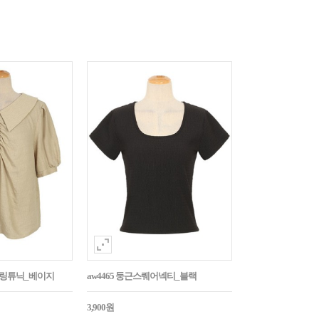
튼셔링튜닉_베이지
aw4465 둥근스퀘어넥티_블랙
3,900원