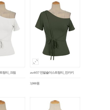
스트링티_크림
aw4457 언발숄더스트링티_진카키
3,900원