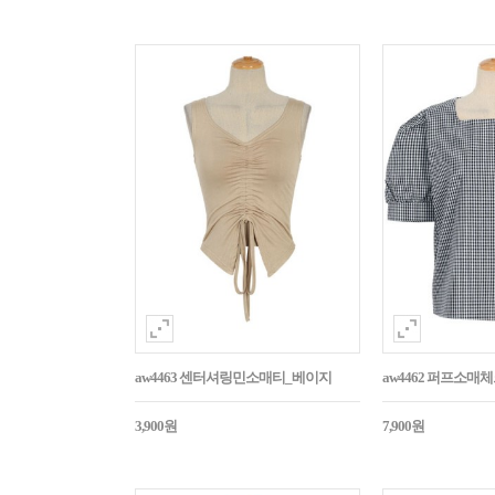
aw4463 센터셔링민소매티_베이지
aw4462 퍼프소
3,900원
7,900원