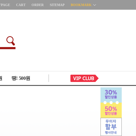
YPAGE
CART
ORDER
SITEMAP
BOOKMARK
원
땡! 500원