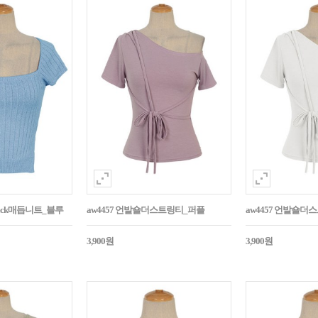
Back매듭니트_블루
aw4457 언발숄더스트링티_퍼플
aw4457 언발숄더
3,900원
3,900원