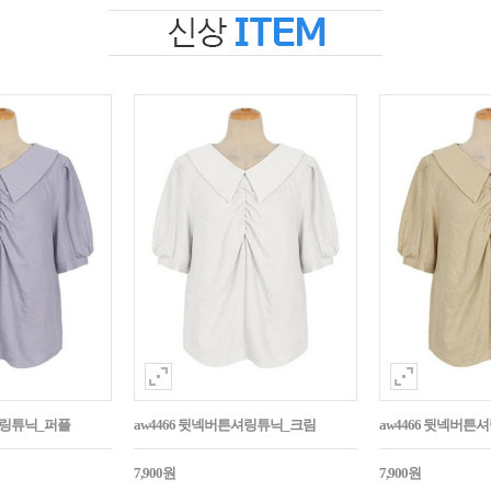
셔링튜닉_퍼플
aw4466 뒷넥버튼셔링튜닉_크림
aw4466 뒷넥버
7,900원
7,900원