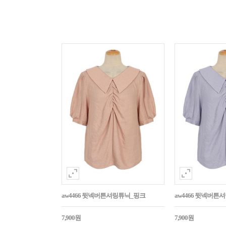
aw4466 뒷넥버튼셔링튜닉_핑크
aw4466 뒷넥버튼
7,900원
7,900원