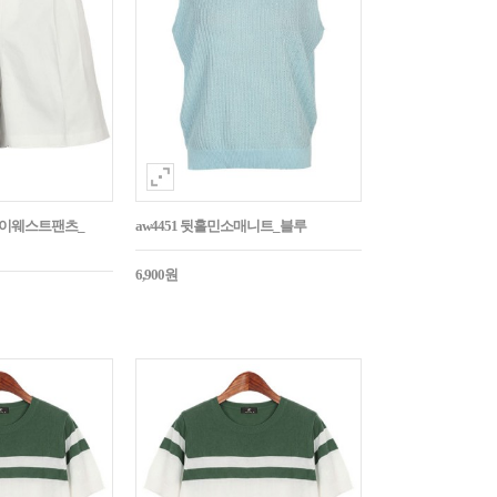
턱하이웨스트팬츠_
aw4451 뒷홀민소매니트_블루
6,900원