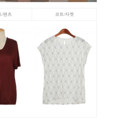
/팬츠
코트/자켓