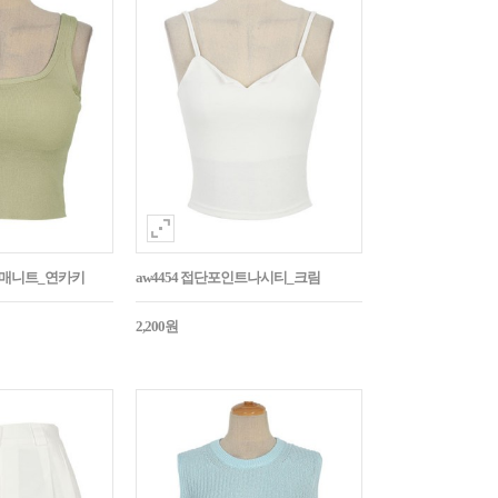
민소매니트_연카키
aw4454 접단포인트나시티_크림
2,200원