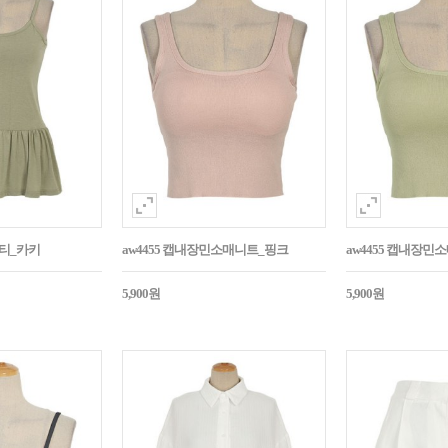
시티_카키
aw4455 캡내장민소매니트_핑크
aw4455 캡내장
5,900원
5,900원