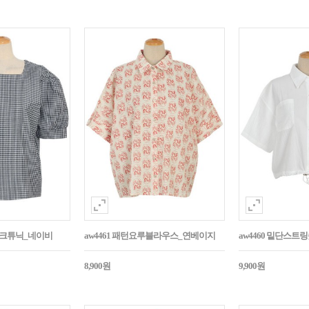
매체크튜닉_네이비
aw4461 패턴요루블라우스_연베이지
aw4460 밑단스
8,900원
9,900원