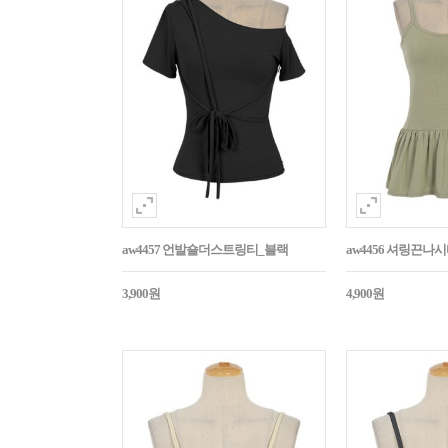
aw4457 언발숄더스트링티_블랙
aw4456 셔링끈나
3,900원
4,900원