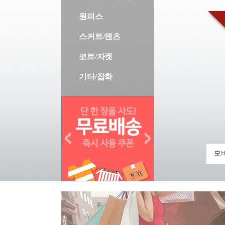
원피스
스커트/팬츠
코트/자켓
기타/잡화
모바