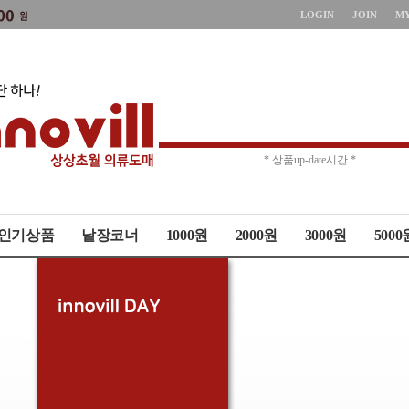
LOGIN
JOIN
M
* 상품up-date시간 *
* 주문취소 제한 *
인기상품
낱장코너
1000원
2000원
3000원
5000