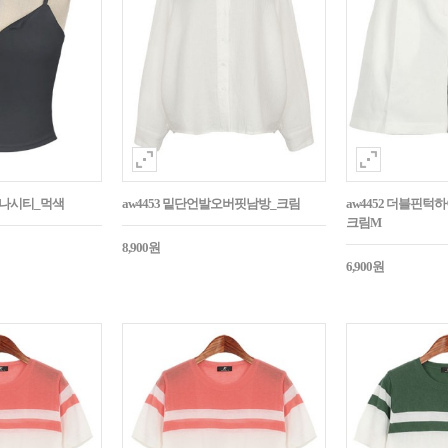
트나시티_먹색
aw4453 밑단언발오버핏남방_크림
aw4452 더블핀
크림M
8,900원
6,900원