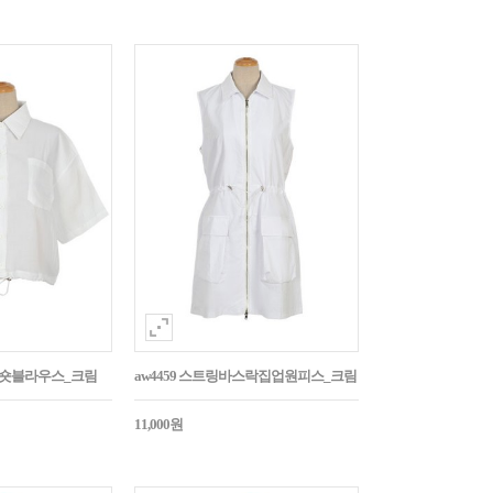
트링숏블라우스_크림
aw4459 스트링바스락집업원피스_크림
11,000원