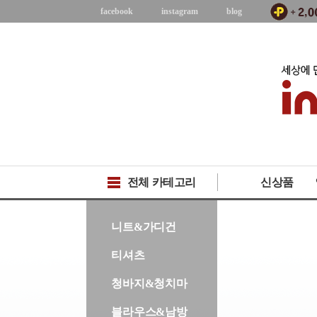
facebook
instagram
blog
전체 카테고리
신상품
-->
니트&가디건
티셔츠
청바지&청치마
블라우스&남방