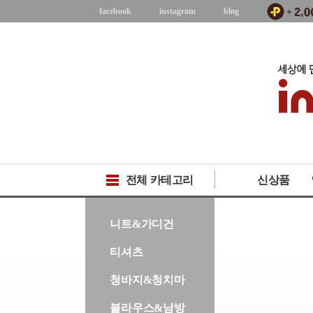
facebook
instagram
blog
전체 카테고리
신상품
-->
니트&가디건
티셔츠
청바지&청치마
블라우스&남방