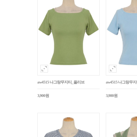
aw4515 나그랑무지티_올리브
aw4515 나그랑무
3,900원
3,900원