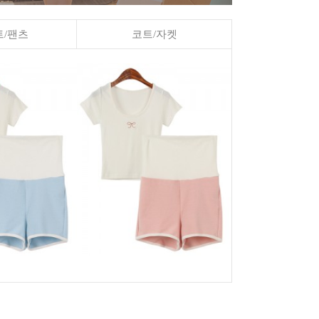
/팬츠
코트/자켓