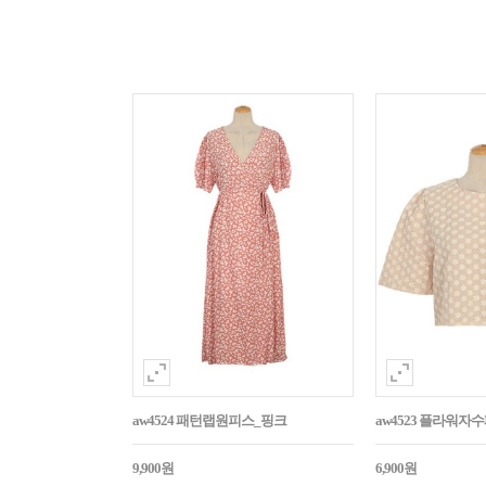
aw4524 패턴랩원피스_핑크
aw4523 플라워
9,900원
6,900원