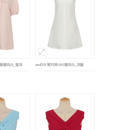
스트링원피스_핑크
aw4511 뒷지퍼나시원피스_크림