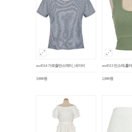
aw4514 가로줄반소매티_네이비
aw4513 민소매,
3,900원
2,900원