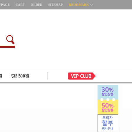
YPAGE
CART
ORDER
SITEMAP
BOOKMARK
원
땡! 500원