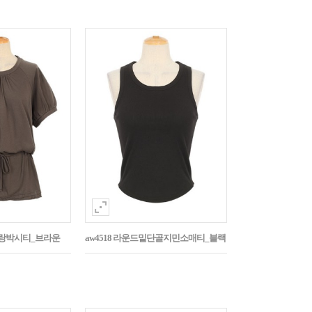
나그랑박시티_브라운
aw4518 라운드밑단골지민소매티_블랙