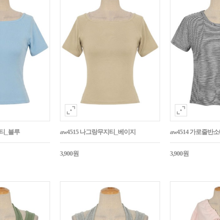
지티_블루
aw4515 나그랑무지티_베이지
aw4514 가로줄반
3,900원
3,900원