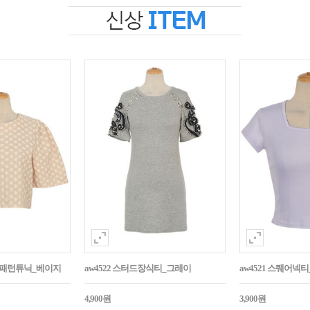
자수패턴튜닉_베이지
aw4522 스터드장식티_그레이
aw4521 스퀘어넥
4,900원
3,900원