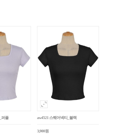
티_퍼플
aw4521 스퀘어넥티_블랙
3,900원