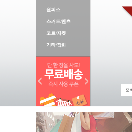
원피스
스커트/팬츠
코트/자켓
기타/잡화
모바