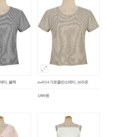
소매티_블랙
aw4514 가로줄반소매티_브라운
3,900원