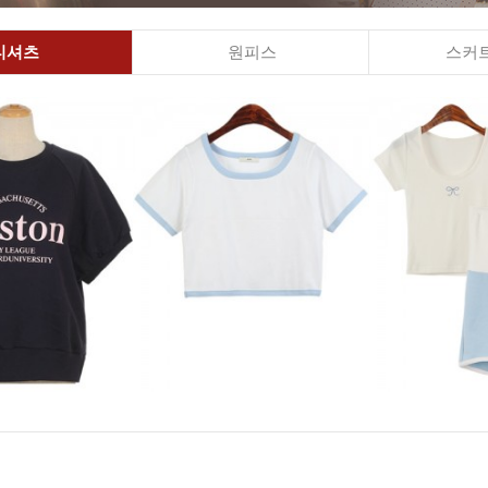
티셔츠
원피스
스커트