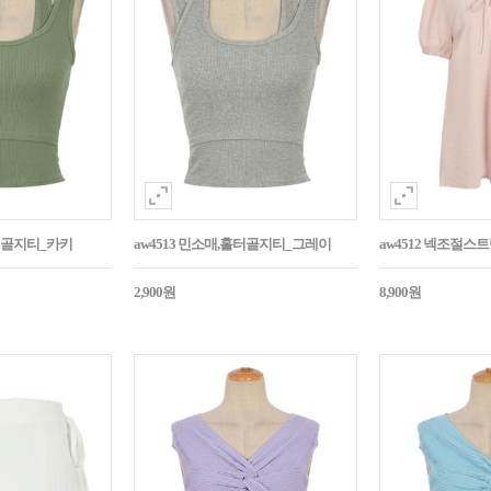
홀터골지티_카키
aw4513 민소매,홀터골지티_그레이
aw4512 넥조절
2,900원
8,900원