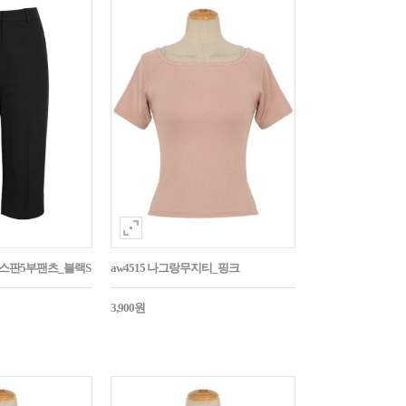
임스판5부팬츠_블랙S
aw4515 나그랑무지티_핑크
3,900원