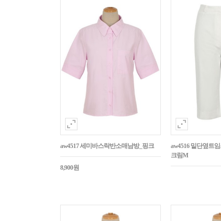
aw4517 세미바스락반소매남방_핑크
aw4516 밑단옆트
크림M
8,900원