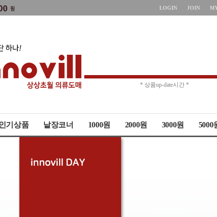
LOGIN
JOIN
M
* 주문취소 제한 *
* 상품up-date시간 *
인기상품
낱장코너
1000원
2000원
3000원
5000