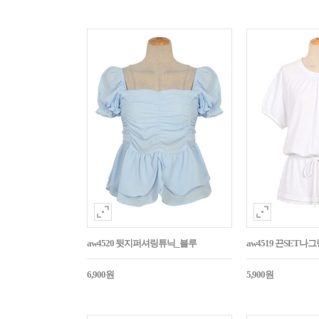
aw4520 뒷지퍼셔링튜닉_블루
aw4519 끈SET
6,900원
5,900원