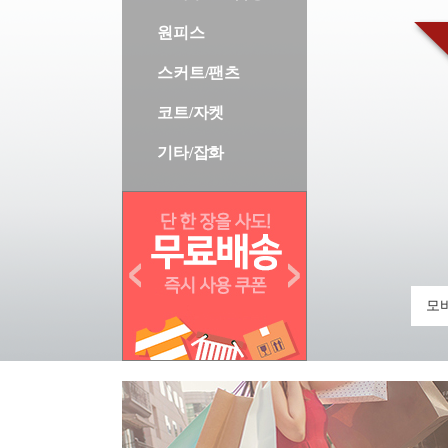
원피스
스커트/팬츠
코트/자켓
기타/잡화
모바