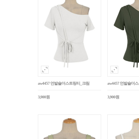
aw4457 언발숄더스트링티_크림
aw4457 언발숄
3,900원
3,900원