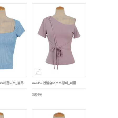
Back매듭니트_블루
aw4457 언발숄더스트링티_퍼플
3,900원