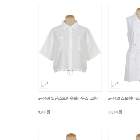
aw4460 밑단스트링숏블라우스_크림
aw4459 스트링
9,900원
11,000원