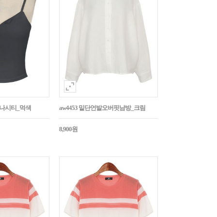
트나시티_먹색
aw4453 밑단언발오버핏남방_크림
8,900원