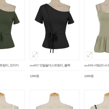
더스트링티_진카키
aw4457 언발숄더스트링티_블랙
aw4456 셔링끈나
3,900원
4,900원