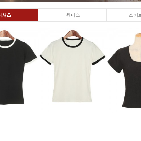
티셔츠
원피스
스커트