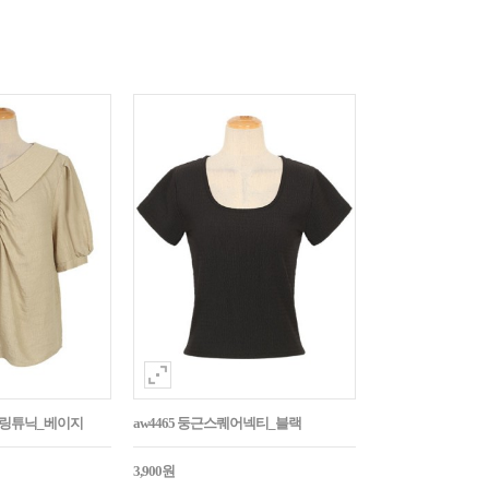
튼셔링튜닉_베이지
aw4465 둥근스퀘어넥티_블랙
3,900원