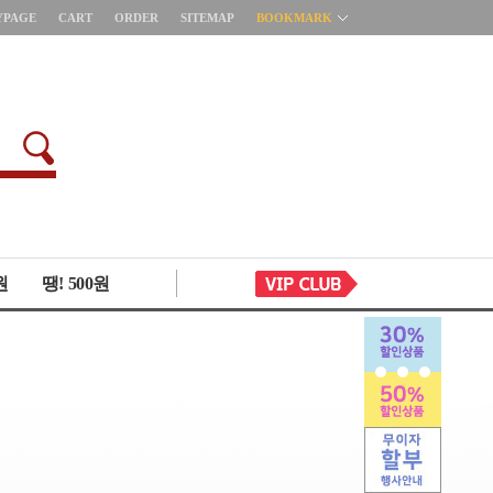
YPAGE
CART
ORDER
SITEMAP
BOOKMARK
원
땡! 500원