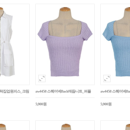
바스락집업원피스_크림
aw4458 스퀘어넥Back매듭니트_퍼플
aw4458 스퀘어넥
5,900원
5,900원