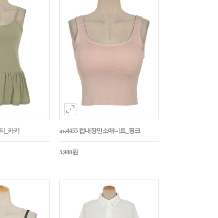
시티_카키
aw4455 캡내장민소매니트_핑크
5,900원