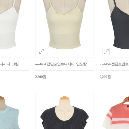
트나시티_크림
aw4454 접단포인트나시티_연노랑
aw4454 접단포인
2,200원
2,200원