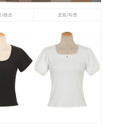
/팬츠
코트/자켓