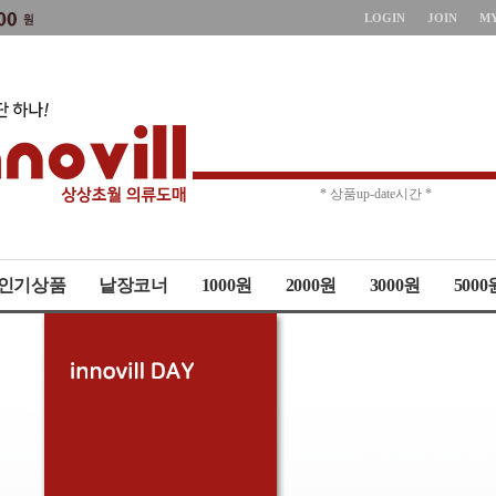
LOGIN
JOIN
M
* 주문취소 제한 *
* 상품up-date시간 *
인기상품
낱장코너
1000원
2000원
3000원
5000