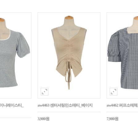
던트미니레이스티_
aw4463 센터셔링민소매티_베이지
aw4462 퍼프소
3,900원
7,900원