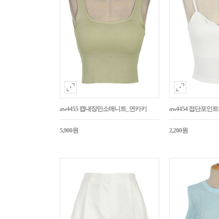
aw4455 캡내장민소매니트_연카키
aw4454 접단포인
5,900원
2,200원