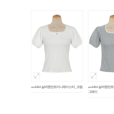
aw4464 실버팬던트미니레이스티_크림
aw4464 실버팬
그레이