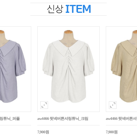
셔링튜닉_퍼플
aw4466 뒷넥버튼셔링튜닉_크림
aw4466 뒷넥버
7,900원
7,900원