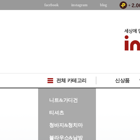
facebook
instagram
blog
전체 카테고리
신상품
-->
니트&가디건
티셔츠
청바지&청치마
블라우스&남방