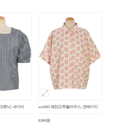
매체크튜닉_네이비
aw4461 패턴요루블라우스_연베이지
8,900원