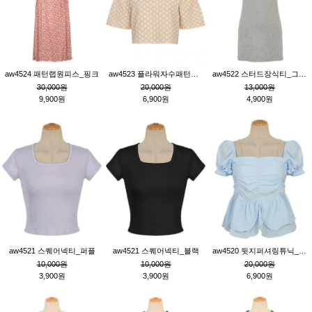
aw4524 패턴랩원피스_핑크
aw4523 플라워자수패턴튜닉_베이지
aw4522 스터드장식티_그레이
30,000원
20,000원
13,000원
9,900원
6,900원
4,900원
aw4521 스퀘어넥티_퍼플
aw4521 스퀘어넥티_블랙
aw4520 뒷지퍼셔링튜닉_블루
10,000원
10,000원
20,000원
3,900원
3,900원
6,900원