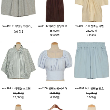
aw4192 허리밴딩숏팬츠_그레이
aw4196 허리뒷밴딩세로줄핀턱와이드팬츠_브라운
aw4195 스트랩조임넥반소매블라우스_연베이지
(품절)
35,000원
25,000원
9,900원
6,900원
aw4189 카라밑단스트링세로줄오버핏블라우스_크림
aw4208 밴딩스퀘어넥허리뒷트임블라우스_블루
aw4192 허리밴딩숏팬츠_블루
36,000원
25,000원
18,000원
12,000원
6,900원
5,900원