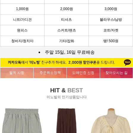
1,000원
2,000원
3,000원
니트/가디건
티셔츠
블라우스/남방
원피스
스커트/팬츠
코트/자켓
청바지/청치마
기타/잡화
땡! 500원
주말 15일, 16일 무료배송
필독 사항
주문취소정책
도매인증 신청
찾아오시는 길
HIT &
BEST
이노빌의 인기상품입니다