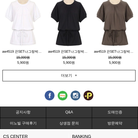
aw4519 끈SET나그랑박시티_크림
aw4519 끈SET나그랑박시티_블랙
aw4519 끈SET나그랑박시티_브라운
15,000원
15,000원
15,000원
5,900원
5,900원
5,900원
더보기 +
공지사항
Q&A
도매인증
이노빌 구매후기
상생점 문의
방문예약
CS CENTER
BANKING