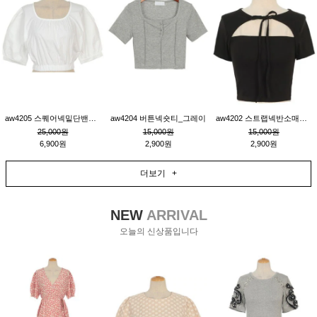
aw4205 스퀘어넥밑단밴딩숏블라우스_크림
aw4204 버튼넥숏티_그레이
aw4202 스트랩넥반소매숏티_블랙
25,000원
15,000원
15,000원
6,900원
2,900원
2,900원
더보기 +
NEW
ARRIVAL
오늘의 신상품입니다