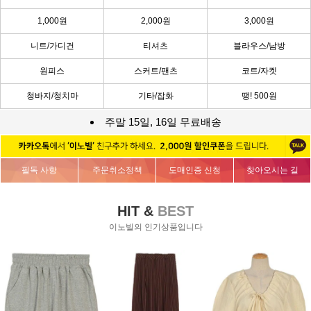
1,000원
2,000원
3,000원
니트/가디건
티셔츠
블라우스/남방
원피스
스커트/팬츠
코트/자켓
청바지/청치마
기타/잡화
땡! 500원
주말 15일, 16일 무료배송
필독 사항
주문취소정책
도매인증 신청
찾아오시는 길
HIT &
BEST
이노빌의 인기상품입니다