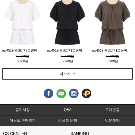
aw4519 끈SET나그랑박시티_크림
aw4519 끈SET나그랑박시티_블랙
aw4519 끈SET나그랑박시티_브라운
15,000원
15,000원
15,000원
5,900원
5,900원
5,900원
더보기 +
공지사항
Q&A
도매인증
이노빌 구매후기
상생점 문의
방문예약
CS CENTER
BANKING