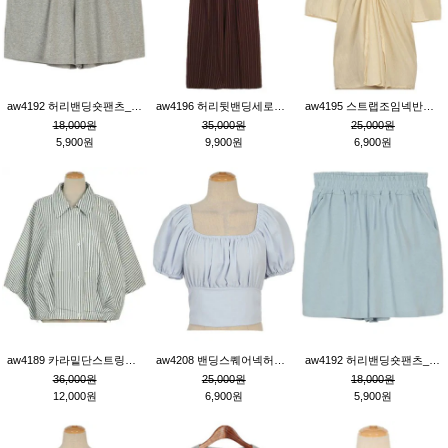
aw4192 허리밴딩숏팬츠_그레이
aw4196 허리뒷밴딩세로줄핀턱와이드팬츠_브라운
aw4195 스트랩조임넥반소매블라우스_연베이지
18,000원
35,000원
25,000원
5,900원
9,900원
6,900원
aw4189 카라밑단스트링세로줄오버핏블라우스_크림
aw4208 밴딩스퀘어넥허리뒷트임블라우스_블루
aw4192 허리밴딩숏팬츠_블루
36,000원
25,000원
18,000원
12,000원
6,900원
5,900원