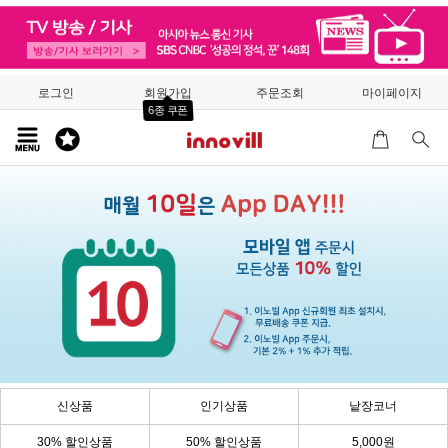
로그인
회원가입
주문조회
마이페이지
6종 쿠폰
신상품
인기상품
낱장코너
30% 할인상품
50% 할인상품
5,000원