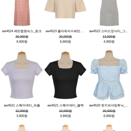
aw4524 패턴랩원피스_핑크
aw4523 플라워자수패턴튜닉_베이지
aw4522 스터드장식티_그레이
30,000원
20,000원
13,000원
9,900원
6,900원
4,900원
aw4521 스퀘어넥티_퍼플
aw4521 스퀘어넥티_블랙
aw4520 뒷지퍼셔링튜닉_블루
10,000원
10,000원
20,000원
3,900원
3,900원
6,900원