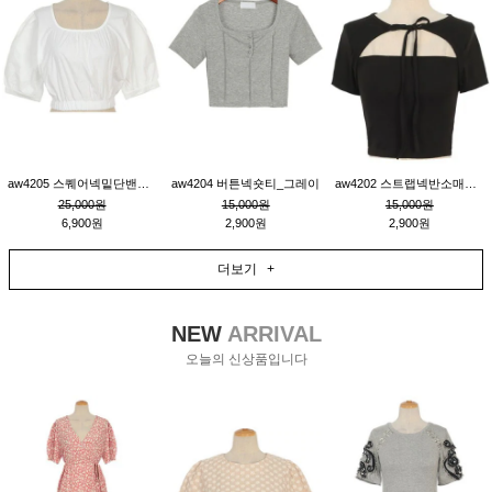
aw4205 스퀘어넥밑단밴딩숏블라우스_크림
aw4204 버튼넥숏티_그레이
aw4202 스트랩넥반소매숏티_블랙
25,000원
15,000원
15,000원
6,900원
2,900원
2,900원
더보기 +
NEW
ARRIVAL
오늘의 신상품입니다