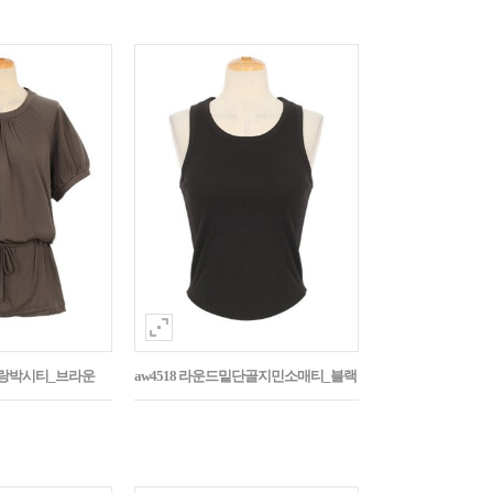
나그랑박시티_브라운
aw4518 라운드밑단골지민소매티_블랙