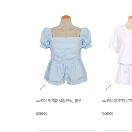
aw4520 뒷지퍼셔링튜닉_블루
aw4519 끈SET
6,900원
5,900원