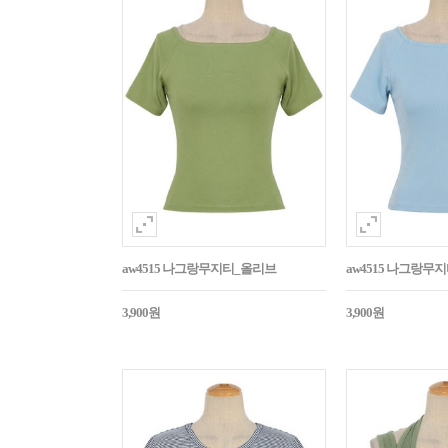
aw4515 나그랑무지티_올리브
aw4515 나그랑무
3,900원
3,900원