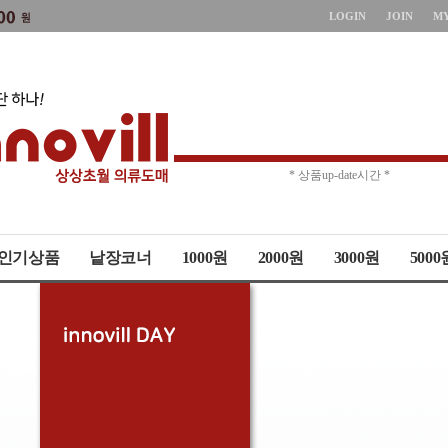
LOGIN
JOIN
M
* 주문취소 제한 *
* 상품up-date시간 *
인기상품
낱장코너
1000원
2000원
3000원
5000