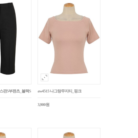
임스판5부팬츠_블랙S
aw4515 나그랑무지티_핑크
3,900원