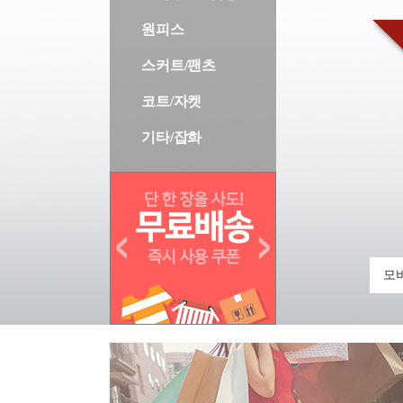
원피스
스커트/팬츠
코트/자켓
기타/잡화
모바