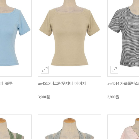
지티_블루
aw4515 나그랑무지티_베이지
aw4514 가로줄반
3,900원
3,900원