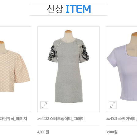
자수패턴튜닉_베이지
aw4522 스터드장식티_그레이
aw4521 스퀘어넥
4,900원
3,900원