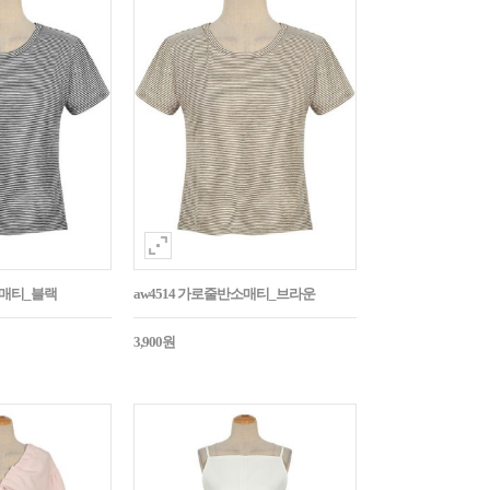
소매티_블랙
aw4514 가로줄반소매티_브라운
3,900원