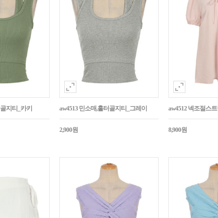
홀터골지티_카키
aw4513 민소매,홀터골지티_그레이
aw4512 넥조절
2,900원
8,900원