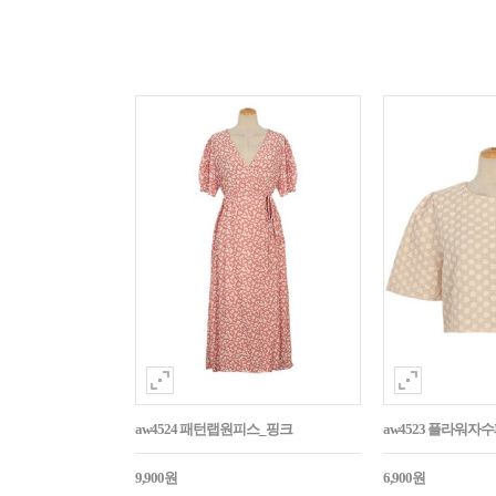
aw4524 패턴랩원피스_핑크
aw4523 플라워
9,900원
6,900원