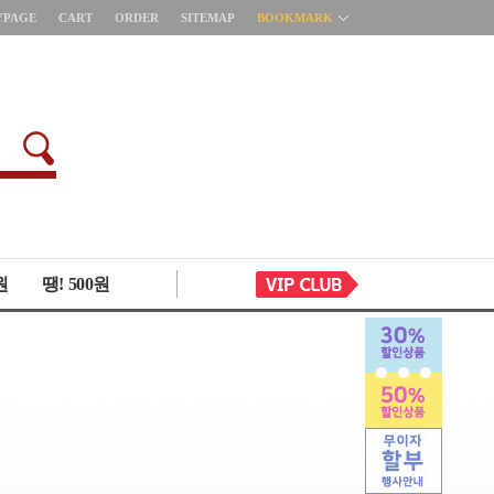
YPAGE
CART
ORDER
SITEMAP
BOOKMARK
원
땡! 500원