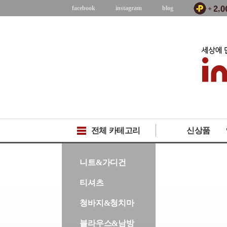
facebook
instagram
blog
전체 카테고리
신상품
-->
니트&가디건
티셔츠
청바지&청치마
블라우스&남방