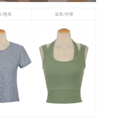
/팬츠
코트/자켓