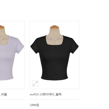
티_퍼플
aw4521 스퀘어넥티_블랙
3,900원