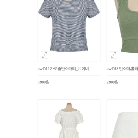
aw4514 가로줄반소매티_네이비
aw4513 민소매,
3,900원
2,900원