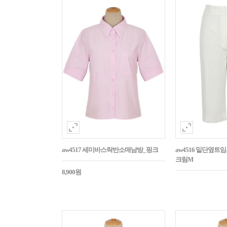
aw4517 세미바스락반소매남방_핑크
aw4516 밑단옆트
크림M
8,900원