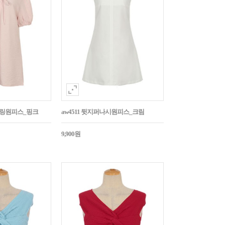
스트링원피스_핑크
aw4511 뒷지퍼나시원피스_크림
9,900원