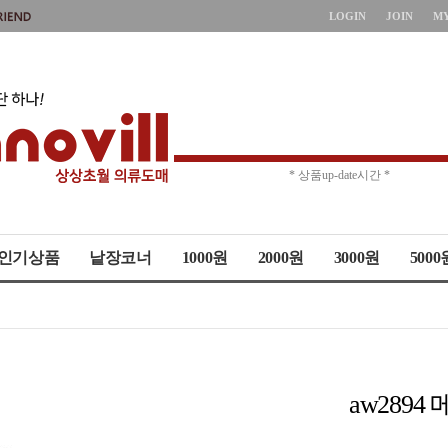
LOGIN
JOIN
M
* 주문취소 제한 *
* 상품up-date시간 *
인기상품
낱장코너
1000원
2000원
3000원
5000
aw289