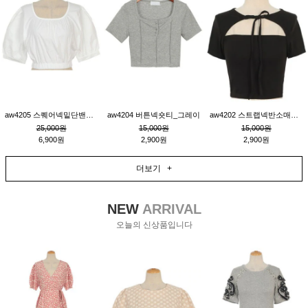
aw4205 스퀘어넥밑단밴딩숏블라우스_크림
aw4204 버튼넥숏티_그레이
aw4202 스트랩넥반소매숏티_블랙
25,000원
15,000원
15,000원
6,900원
2,900원
2,900원
더보기 +
NEW
ARRIVAL
오늘의 신상품입니다