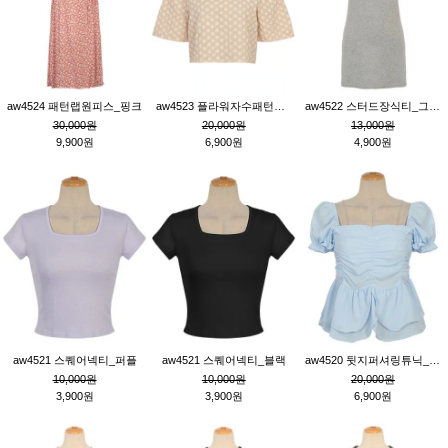
aw4524 패턴랩원피스_핑크
aw4523 플라워자수패턴튜닉_베이지
aw4522 스터드장식티_그레이
30,000원
20,000원
13,000원
9,900원
6,900원
4,900원
aw4521 스퀘어넥티_퍼플
aw4521 스퀘어넥티_블랙
aw4520 뒷지퍼셔링튜닉_블루
10,000원
10,000원
20,000원
3,900원
3,900원
6,900원