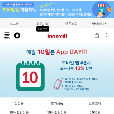
로그인
회원가입
주문조회
마이페이지
6종 쿠폰
신상품
인기상품
낱장코너
30% 할인상품
50% 할인상품
5,000원