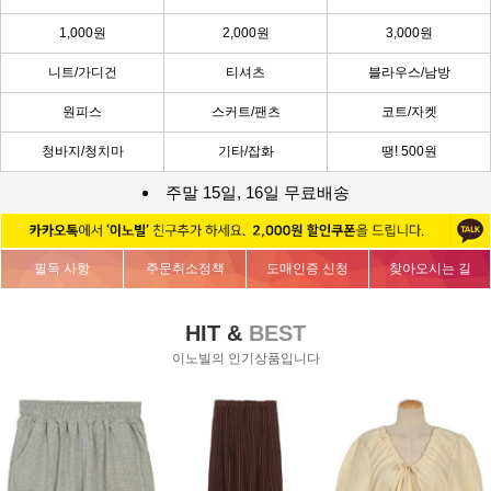
1,000원
2,000원
3,000원
니트/가디건
티셔츠
블라우스/남방
원피스
스커트/팬츠
코트/자켓
청바지/청치마
기타/잡화
땡! 500원
주말 15일, 16일 무료배송
필독 사항
주문취소정책
도매인증 신청
찾아오시는 길
HIT &
BEST
이노빌의 인기상품입니다