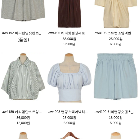
aw4192 허리밴딩숏팬츠_그레이
aw4196 허리뒷밴딩세로줄핀턱와이드팬츠_브라운
aw4195 스트랩조임넥반소매블라우스_연베이지
(품절)
35,000원
25,000원
9,900원
6,900원
aw4189 카라밑단스트링세로줄오버핏블라우스_크림
aw4208 밴딩스퀘어넥허리뒷트임블라우스_블루
aw4192 허리밴딩숏팬츠_블루
36,000원
25,000원
18,000원
12,000원
6,900원
5,900원