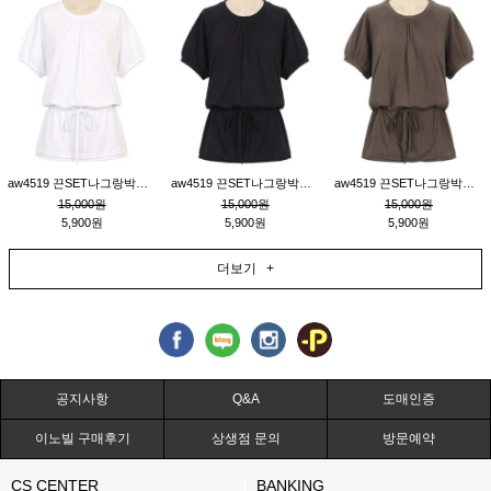
aw4519 끈SET나그랑박시티_크림
aw4519 끈SET나그랑박시티_블랙
aw4519 끈SET나그랑박시티_브라운
15,000원
15,000원
15,000원
5,900원
5,900원
5,900원
더보기 +
공지사항
Q&A
도매인증
이노빌 구매후기
상생점 문의
방문예약
CS CENTER
BANKING