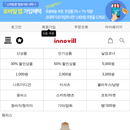
로그인
회원가입
주문조회
마이페이지
6종 쿠폰
신상품
인기상품
낱장코너
30% 할인상품
50% 할인상품
5,000원
1,000원
2,000원
3,000원
니트/가디건
티셔츠
블라우스/남방
원피스
스커트/팬츠
코트/자켓
청바지/청치마
기타/잡화
땡! 500원
원피스