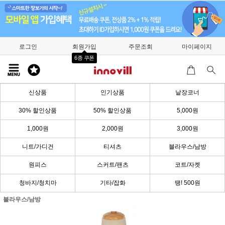
로그인
회원가입
주문조회
마이페이지
6종 쿠폰
신상품
인기상품
낱장코너
30% 할인상품
50% 할인상품
5,000원
1,000원
2,000원
3,000원
니트/가디건
티셔츠
블라우스/남방
원피스
스커트/팬츠
코트/자켓
청바지/청치마
기타/잡화
땡! 500원
블라우스/남방