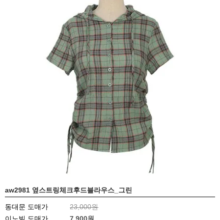
aw2981 옆스트링체크후드블라우스_그린
동대문 도매가
23,000원
이노빌 도매가
7,900
원