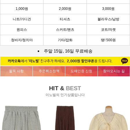
1,000원
2,000원
3,000원
니트/가디건
티셔츠
블라우스/남방
원피스
스커트/팬츠
코트/자켓
청바지/청치마
기타/잡화
땡! 500원
주말 15일, 16일 무료배송
필독 사항
주문취소정책
도매인증 신청
찾아오시는 길
HIT &
BEST
이노빌의 인기상품입니다