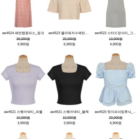
aw4524 패턴랩원피스_핑크
aw4523 플라워자수패턴튜닉_베이지
aw4522 스터드장식티_그레이
30,000원
20,000원
13,000원
9,900원
6,900원
4,900원
aw4521 스퀘어넥티_퍼플
aw4521 스퀘어넥티_블랙
aw4520 뒷지퍼셔링튜닉_블루
10,000원
10,000원
20,000원
3,900원
3,900원
6,900원