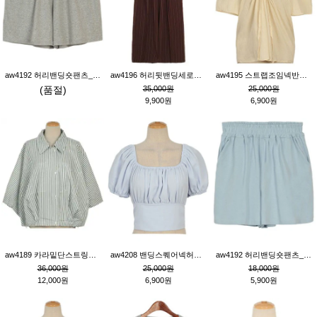
aw4192 허리밴딩숏팬츠_그레이
aw4196 허리뒷밴딩세로줄핀턱와이드팬츠_브라운
aw4195 스트랩조임넥반소매블라우스_연베이지
(품절)
35,000원
25,000원
9,900원
6,900원
aw4189 카라밑단스트링세로줄오버핏블라우스_크림
aw4208 밴딩스퀘어넥허리뒷트임블라우스_블루
aw4192 허리밴딩숏팬츠_블루
36,000원
25,000원
18,000원
12,000원
6,900원
5,900원