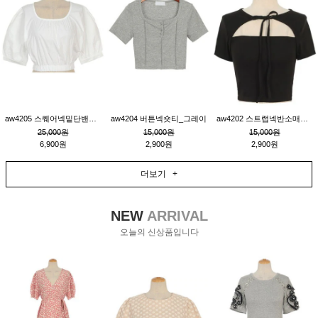
aw4205 스퀘어넥밑단밴딩숏블라우스_크림
aw4204 버튼넥숏티_그레이
aw4202 스트랩넥반소매숏티_블랙
25,000원
15,000원
15,000원
6,900원
2,900원
2,900원
더보기 +
NEW
ARRIVAL
오늘의 신상품입니다