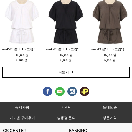
aw4519 끈SET나그랑박시티_크림
aw4519 끈SET나그랑박시티_블랙
aw4519 끈SET나그랑박시티_브라운
15,000원
15,000원
15,000원
5,900원
5,900원
5,900원
더보기 +
공지사항
Q&A
도매인증
이노빌 구매후기
상생점 문의
방문예약
CS CENTER
BANKING