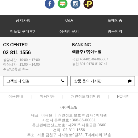
공지사항
Q&A
도매인증
이노빌 구매후기
상생점 문의
방문예약
CS CENTER
BANKING
예금주 (주)이노빌
02-811-1556
국민 464401-04-065367
상담시간 : 10:00 ~ 17:00
농협 301-0170-8107-41
점심시간 : 13:00 ~ 14:00
주말/공휴일 휴무
고객센터 연결
상품 문의 게시판
이용안내
이용약관
개인정보처리방침
PC버전
(주)이노빌
대표 : 이재원 ㅣ 개인정보 보호 책임자 : 이재원
사업자 등록번호 : 368-86-00031
통신판매업신고번호 : 제2015-서울금천-0660
전화 : 02-811-1556
주소 : 서울 금천구 디지털로9길33, IT미래타워 15층