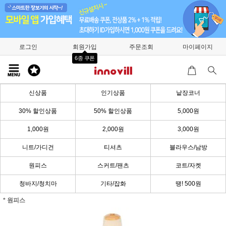
로그인
회원가입
주문조회
마이페이지
6종 쿠폰
신상품
인기상품
낱장코너
30% 할인상품
50% 할인상품
5,000원
1,000원
2,000원
3,000원
니트/가디건
티셔츠
블라우스/남방
원피스
스커트/팬츠
코트/자켓
청바지/청치마
기타/잡화
땡! 500원
* 원피스