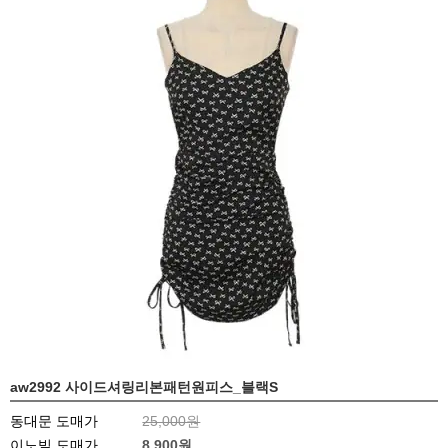
aw2992 사이드셔링리본패턴원피스_블랙S
동대문 도매가
25,000원
이노빌 도매가
8,900
원