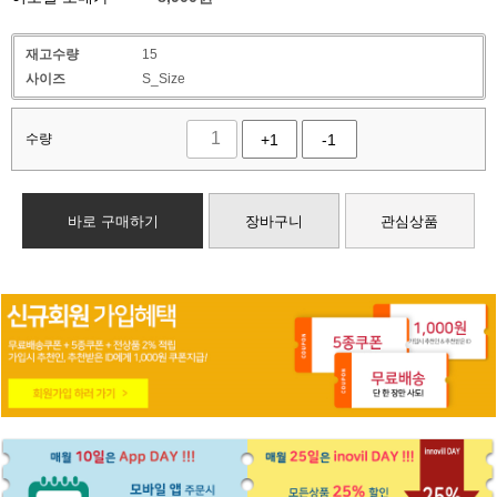
재고수량
15
사이즈
S_Size
수량
+1
-1
바로 구매하기
장바구니
관심상품