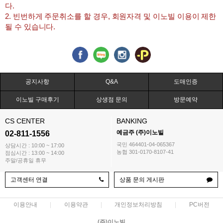
다.
2. 빈번하게 주문취소를 할 경우, 회원자격 및 이노빌 이용이 제한
될 수 있습니다.
공지사항
Q&A
도매인증
이노빌 구매후기
상생점 문의
방문예약
CS CENTER
BANKING
예금주 (주)이노빌
02-811-1556
국민 464401-04-065367
상담시간 : 10:00 ~ 17:00
농협 301-0170-8107-41
점심시간 : 13:00 ~ 14:00
주말/공휴일 휴무
고객센터 연결
상품 문의 게시판
이용안내
이용약관
개인정보처리방침
PC버전
(주)이노빌