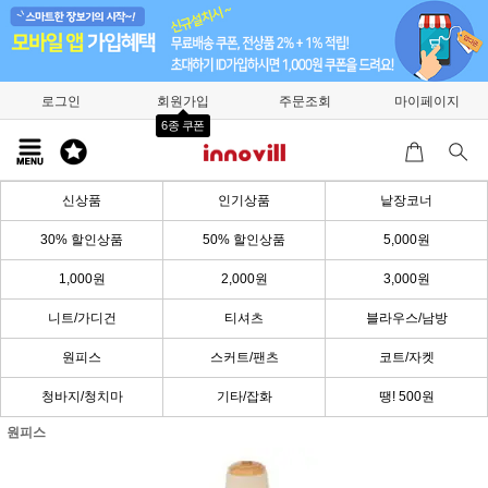
로그인
회원가입
주문조회
마이페이지
6종 쿠폰
신상품
인기상품
낱장코너
30% 할인상품
50% 할인상품
5,000원
1,000원
2,000원
3,000원
니트/가디건
티셔츠
블라우스/남방
원피스
스커트/팬츠
코트/자켓
청바지/청치마
기타/잡화
땡! 500원
원피스