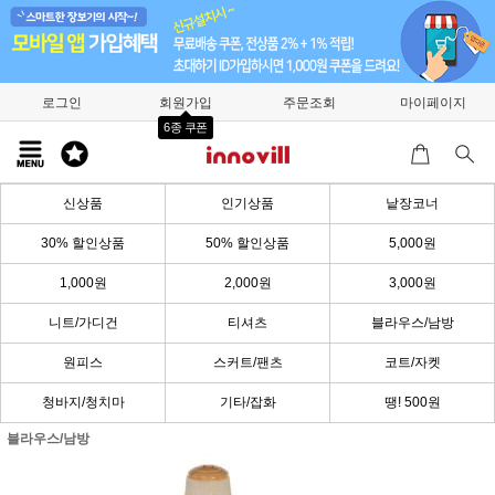
로그인
회원가입
주문조회
마이페이지
6종 쿠폰
신상품
인기상품
낱장코너
30% 할인상품
50% 할인상품
5,000원
1,000원
2,000원
3,000원
니트/가디건
티셔츠
블라우스/남방
원피스
스커트/팬츠
코트/자켓
청바지/청치마
기타/잡화
땡! 500원
블라우스/남방