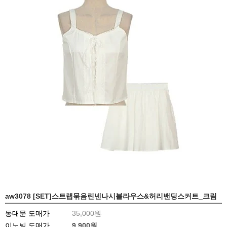
aw3078 [SET]스트랩묶음린넨나시블라우스&허리밴딩스커트_크림
동대문 도매가
35,000원
이노빌 도매가
9,900
원